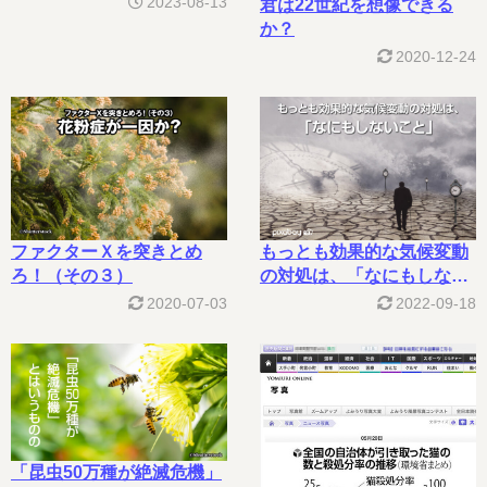
2023-08-13
君は22世紀を想像できる
か？
2020-12-24
ファクターＸを突きとめ
もっとも効果的な気候変動
ろ！（その３）
の対処は、「なにもしない
こと」
2020-07-03
2022-09-18
「昆虫50万種が絶滅危機」