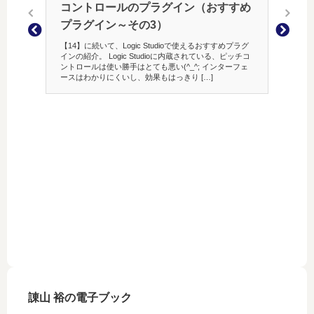
コントロールのプラグイン（おすすめ
プラグイン～その3）
【14】に続いて、Logic Studioで使えるおすすめプラグ
インの紹介。 Logic Studioに内蔵されている、ピッチコ
ントロールは使い勝手はとても悪い(^_^; インターフェ
ースはわかりにくいし、効果もはっきり […]
On 201
アマナ
私はアマ
そのアマ
(^^)
中でも、
闘 ティ
諌山 裕の電子ブック