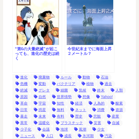
“第6の大量絶滅”が起こ
今世紀末までに海面上昇
っても、進化の歴史は続
２メートル？
く
進化
廃棄物
ルール
動物
石油
危機
変動
バクテリア
植物
過去
絶滅
グレタ
細菌
気候
終末
人類
原因
自然
世界情勢
想像
Yahoo!
革命
宇宙
知性
経済
人為的
酸素
日常
惑星
無料
ネット
消費
資源
暴走
未来
有料
歴史
悲観
産業
異常
温暖化
プラスチック
災害
自滅
少子化
会議
地球
風潮
少女
ニュース
人口
成長
氷河期
汚染