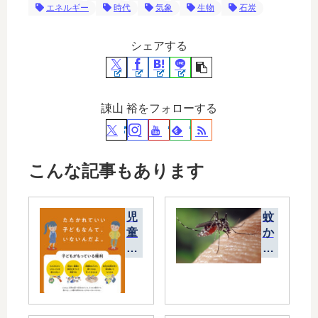
エネルギー
時代
気象
生物
石炭
シェアする
諌山 裕をフォローする
こんな記事もあります
児
蚊
童
か
虐
ら
待
デ
は
ン
10
グ
36
ウ