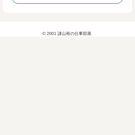
か
っ
て
い
な
© 2001 諌山裕の仕事部屋.
い
件