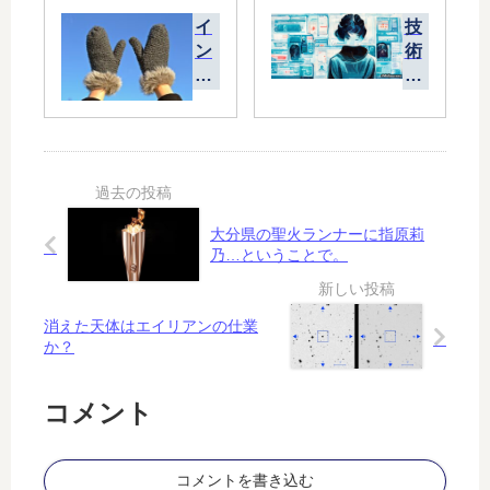
人
イ
イ
技
に
ル
ン
術
１
ス
フ
の
人
検
ル
進
の
出
エ
歩
割
…
ン
で
合
ヒ
ザ
精
で
ト
大
神
起
ス
流
的
き
ジ
大分県の聖火ランナーに指原莉
行
に
て
シ
乃…ということで。
脆
い
マ
弱
る
カ
に
の
消えた天体はエイリアンの仕業
な
か？
生
る
態
？
が
コメント
よ
く
わ
コメントを書き込む