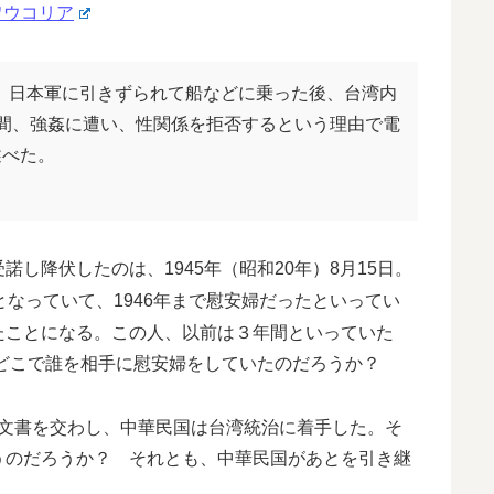
ワウコリア
年、日本軍に引きずられて船などに乗った後、台湾内
間、強姦に遭い、性関係を拒否するという理由で電
述べた。
し降伏したのは、1945年（昭和20年）8月15日。
となっていて、1946年まで慰安婦だったといってい
たことになる。この人、以前は３年間といっていた
はどこで誰を相手に慰安婦をしていたのだろうか？
降伏文書を交わし、中華民国は台湾統治に着手した。そ
うのだろうか？ それとも、中華民国があとを引き継