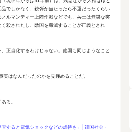
（現在年からは81年前）は、残念ながら人権はほと
耗品でしかなく、銃弾が当たったら不運だったくらい
のノルマンディー上陸作戦などでも、兵士は無謀な突
なく殺されたし、敵国を殲滅することが正義とされ
を、正当化するわけじゃない。他国も同じようなこと
。
事実はなんだったのかを見極めることだ。
ずある。
拒否すると電気ショックなどの虐待も」│韓国社会・