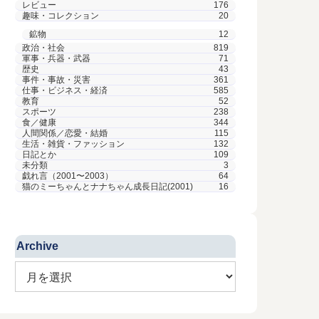
レビュー
176
趣味・コレクション
20
鉱物
12
政治・社会
819
軍事・兵器・武器
71
歴史
43
事件・事故・災害
361
仕事・ビジネス・経済
585
教育
52
スポーツ
238
食／健康
344
人間関係／恋愛・結婚
115
生活・雑貨・ファッション
132
日記とか
109
未分類
3
戯れ言（2001〜2003）
64
猫のミーちゃんとナナちゃん成長日記(2001)
16
Archive