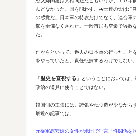
慰安婦問題は人権問題だともいうが、７０年前
んどなかった。国を問わず、兵士達の命は消
の感覚だ。日本軍の特攻だけでなく、連合軍
撃を余儀なくされた。一般市民も空爆で容赦
た。
だからといって、過去の日本軍の行ったこと
をやっていたと、責任転嫁するわけでもない
歴史を直視する
「
」ということにおいては、
政治の道具に使うことではない。
韓国側の主張には、誇張やねつ造が少なから
最近の記事では、
元従軍慰安婦の女性が米国で証言「性関係を