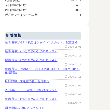
総訪問者数:
1645207
今日の訪問者数:
493
昨日の訪問者数:
1858
現在オンライン中の人数:
1
新着情報
紬希 芽衣のEP「初恋はシャインマスカット」配信開始
2026-08-01
紬希 芽衣 （つむぎ めい）のＥＰ（５）
2026-07-18
紬希 芽衣 （つむぎ めい）のＥＰ（４）
2026-07-12
紬希 芽衣、MANORI、APEX PROTOCOL、Silky Blueの
配信開始
2026-07-11
MANORI「未送信の夏」配信開始
2026-07-04
2026年サッカーW杯、日本 vs ブラジル
2026-07-01
紬希 芽衣 （つむぎ めい）のＥＰ（３）
2026-06-28
Silky Blueの2ndアルバム（５）