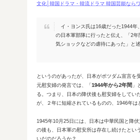
文化│韓国ドラマ・韓流ドラマ 韓国芸能なら
イ・ヨンス氏は16歳だった1944
の日本軍部隊に行ったと伝え、「2年
気ショックなどの虐待にあった」と
というのがあったが、日本がポツダム宣言を受諾
1944年から2年間
元慰安婦の発言では、「
」
る。つまり、日本の降伏後も慰安婦をしてい
が、２年に短縮されているものの、1946年
1945年10月25日には、日本は中華民国と
の後も、日本軍の慰安所は存在し続けたとい
いだのだろうか？