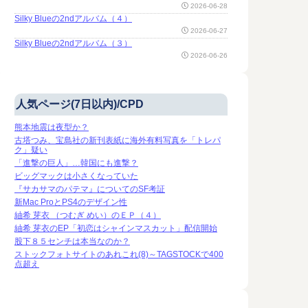
2026-06-28
Silky Blueの2ndアルバム（４）
2026-06-27
Silky Blueの2ndアルバム（３）
2026-06-26
人気ページ(7日以内)/CPD
熊本地震は夜型か？
古塔つみ、宝島社の新刊表紙に海外有料写真を「トレパ
ク」疑い
「進撃の巨人」…韓国にも進撃？
ビッグマックは小さくなっていた
『サカサマのパテマ』についてのSF考証
新Mac ProとPS4のデザイン性
紬希 芽衣 （つむぎ めい）のＥＰ（４）
紬希 芽衣のEP「初恋はシャインマスカット」配信開始
股下８５センチは本当なのか？
ストックフォトサイトのあれこれ(8)～TAGSTOCKで400
点超え