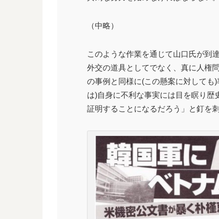
（中略）
このような作業を通じて山口氏が到
外交の道具としてでなく、真に人権問
の事例と同様に(この懸案に対しても
は)自身に不利な事実には目を瞑り歴
証明することになるだろう」と釘を