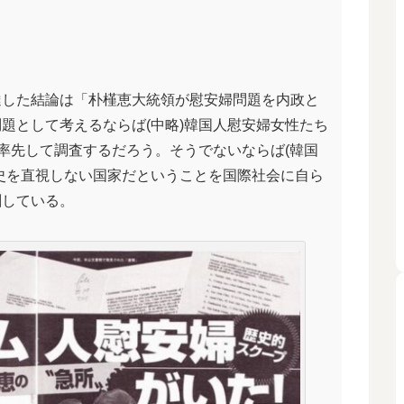
達した結論は「朴槿恵大統領が慰安婦問題を内政と
題として考えるならば(中略)韓国人慰安婦女性たち
)率先して調査するだろう。そうでないならば(韓国
史を直視しない国家だということを国際社会に自ら
刺している。