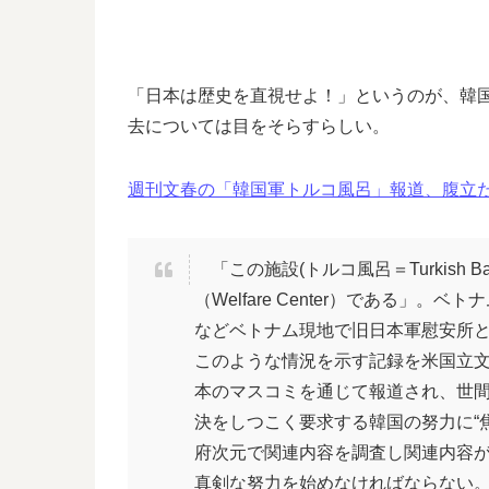
「日本は歴史を直視せよ！」というのが、韓
去については目をそらすらしい。
週刊文春の「韓国軍トルコ風呂」報道、腹立たしい
「この施設(トルコ風呂＝Turkish 
（Welfare Center）である」
などベトナム現地で旧日本軍慰安所と
このような情況を示す記録を米国立文
本のマスコミを通じて報道され、世間
決をしつこく要求する韓国の努力に“
府次元で関連内容を調査し関連内容
真剣な努力を始めなければならない