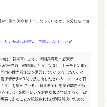
国や中国の決めゼリフになっているが、自分たちの過
が反論は困難… : 国際 : ハンギョレ
Bath)は、韓国軍による、韓国兵専用の慰安所
。ベトナム戦争当時、韓国軍がサイゴン(現、ホーチミン市)
同様の性売買施設を運営していたのではないか?
書保管所(NARA)で捜し出したというニュースが日
の注目を集めている。 日本政府に慰安婦問題の解
焦点ボカシ”を図る疑いが濃厚な報道ではあるが、政
が事実であることが確認されれば問題解決のための
。