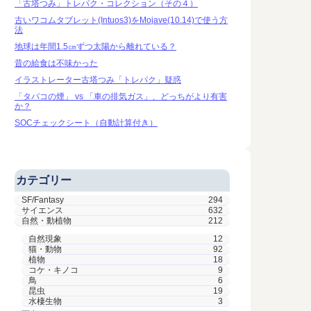
「古塔つみ」トレパク・コレクション（その４）
古いワコムタブレット(Intuos3)をMojave(10.14)で使う方
法
地球は年間1.5㎝ずつ太陽から離れている？
昔の給食は不味かった
イラストレーター古塔つみ「トレパク」疑惑
「タバコの煙」 vs 「車の排気ガス」、どっちがより有害
か？
SOCチェックシート（自動計算付き）
カテゴリー
SF/Fantasy
294
サイエンス
632
自然・動植物
212
自然現象
12
猫・動物
92
植物
18
コケ・キノコ
9
鳥
6
昆虫
19
水棲生物
3