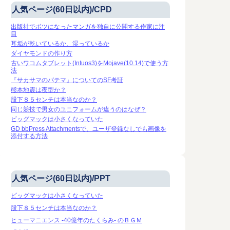
人気ページ(60日以内)/CPD
出版社でボツになったマンガを独自に公開する作家に注
目
耳垢が乾いているか、湿っているか
ダイヤモンドの作り方
古いワコムタブレット(Intuos3)をMojave(10.14)で使う方
法
『サカサマのパテマ』についてのSF考証
熊本地震は夜型か？
股下８５センチは本当なのか？
同じ競技で男女のユニフォームが違うのはなぜ？
ビッグマックは小さくなっていた
GD bbPress Attachmentsで、ユーザ登録なしでも画像を
添付する方法
人気ページ(60日以内)/PPT
ビッグマックは小さくなっていた
股下８５センチは本当なのか？
ヒューマニエンス -40億年のたくらみ- のＢＧＭ