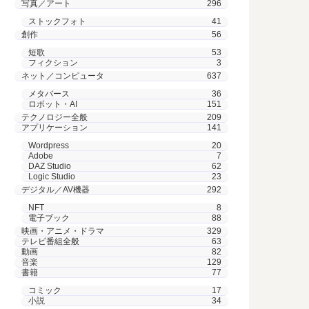
写真／アート
296
ストックフォト
41
創作
56
短歌
53
フィクション
3
ネット／コンピュータ
637
メタバース
36
ロボット・AI
151
テクノロジー全般
209
アプリケーション
141
Wordpress
20
Adobe
7
DAZ Studio
62
Logic Studio
23
デジタル／AV機器
292
NFT
8
電子ブック
88
映画・アニメ・ドラマ
329
テレビ番組全般
63
動画
82
音楽
129
書籍
77
コミック
17
小説
34