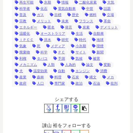
再生可能
氷期
情報
二酸化炭素
大気
科学者
化石
電気自動車
中世
話題
普及
ガス
目標
歴史
燃料
立場
宗教
メリット
未来
フランス
革命
エネルギー
匿名
発言
炭素
デメリット
温暖化
オーストラリア
生活
自動車
ＩＰＣＣ
洪水
研究
時代
地球
気象
死
メディア
小氷期
喫煙
廃棄物
科学
ＰＣ
サイト
新聞
利権
タバコ
予測
気候
被害
メカニズム
人類
人為的
論文
変動
犬
温室効果
自動
エンジン
消費
産業
森林
料理
石炭
縄文
メカ
政府
人口
専門家
政治
石油
批判
シェアする
諌山 裕をフォローする