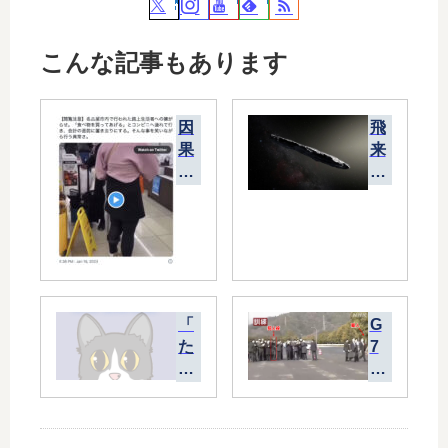
こんな記事もあります
因
飛
果
来
応
天
報
体
の
オ
法
ウ
則
ム
は
ア
適
ム
「
G
用
ア
た
7
さ
に
か
広
れ
つ
が
島
る
い
サ
サ
か
て
ッ
ミ
？
の