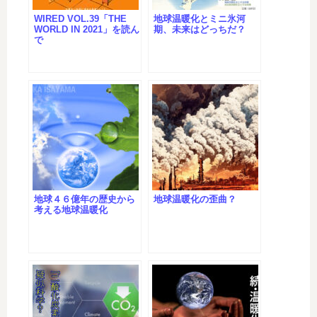
WIRED VOL.39「THE
地球温暖化とミニ氷河
WORLD IN 2021」を読ん
期、未来はどっちだ？
で
地球４６億年の歴史から
地球温暖化の歪曲？
考える地球温暖化