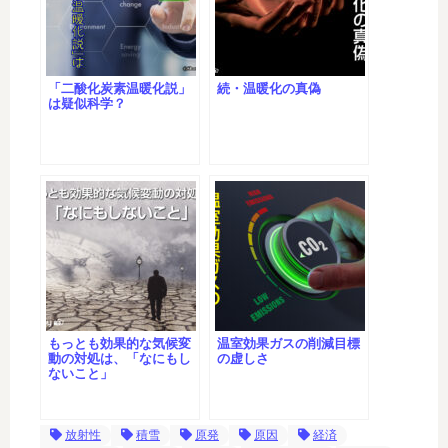
「二酸化炭素温暖化説」
続・温暖化の真偽
は疑似科学？
もっとも効果的な気候変
温室効果ガスの削減目標
動の対処は、「なにもし
の虚しさ
ないこと」
放射性
積雪
原発
原因
経済