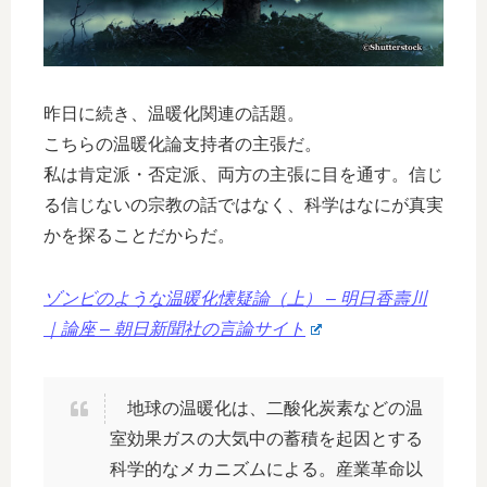
昨日に続き、温暖化関連の話題。
こちらの温暖化論支持者の主張だ。
私は肯定派・否定派、両方の主張に目を通す。信じ
る信じないの宗教の話ではなく、科学はなにが真実
かを探ることだからだ。
ゾンビのような温暖化懐疑論（上） – 明日香壽川
｜論座 – 朝日新聞社の言論サイト
地球の温暖化は、二酸化炭素などの温
室効果ガスの大気中の蓄積を起因とする
科学的なメカニズムによる。産業革命以