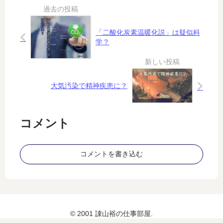
カ
ッ
続
ー
ト
報
」
に
「二酸化炭素温暖化説」は疑似科
な
向
学？
ど
け
と
要
い
人
う
警
大気汚染で精神疾患に？
人
護
訓
練
コメント
の
動
画
コメントを書き込む
な
の
だ
が
…
© 2001 諌山裕の仕事部屋.