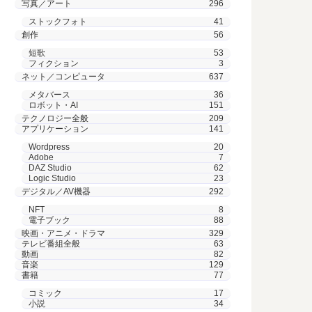
写真／アート
296
ストックフォト
41
創作
56
短歌
53
フィクション
3
ネット／コンピュータ
637
メタバース
36
ロボット・AI
151
テクノロジー全般
209
アプリケーション
141
Wordpress
20
Adobe
7
DAZ Studio
62
Logic Studio
23
デジタル／AV機器
292
NFT
8
電子ブック
88
映画・アニメ・ドラマ
329
テレビ番組全般
63
動画
82
音楽
129
書籍
77
コミック
17
小説
34