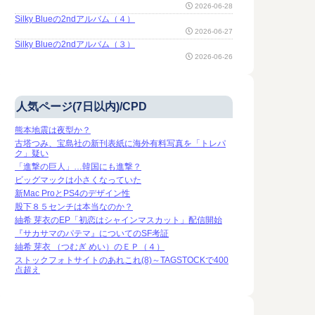
2026-06-28
Silky Blueの2ndアルバム（４）
2026-06-27
Silky Blueの2ndアルバム（３）
2026-06-26
人気ページ(7日以内)/CPD
熊本地震は夜型か？
古塔つみ、宝島社の新刊表紙に海外有料写真を「トレパ
ク」疑い
「進撃の巨人」…韓国にも進撃？
ビッグマックは小さくなっていた
新Mac ProとPS4のデザイン性
股下８５センチは本当なのか？
紬希 芽衣のEP「初恋はシャインマスカット」配信開始
『サカサマのパテマ』についてのSF考証
紬希 芽衣 （つむぎ めい）のＥＰ（４）
ストックフォトサイトのあれこれ(8)～TAGSTOCKで400
点超え