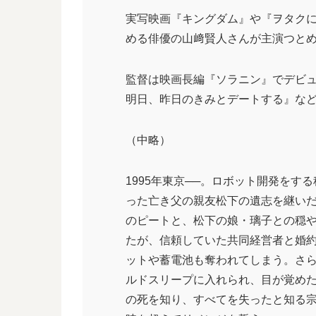
実写映画『キングダム』や『ヲタク
める俳優の山﨑賢人さんが主演つと
監督は映画長編『ソラニン』でデビ
明日、昨日のきみとデートする』な
（中略）
1995年東京──。ロボット開発を
った亡き父の親友松下の遺志を継い
のピートと、松下の娘・璃子との穏
たが、信頼していた共同経営者と婚
ットや蓄電池も奪われてしまう。さ
ルドスリープに入れられ、目が覚めた
の死を知り、すべてを失ったと知る宗