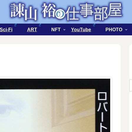
Sci-Fi
ART
NFT
YouTube
PHOTO
？