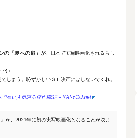
ンの『夏への扉』
が、日本で実写映画化されるらし
^)b
見てしまう。恥ずかしいＳＦ映画にはしないでくれ。
人気誇る傑作猫SF – KAI-YOU.net
』が、2021年に初の実写映画化となることが決ま