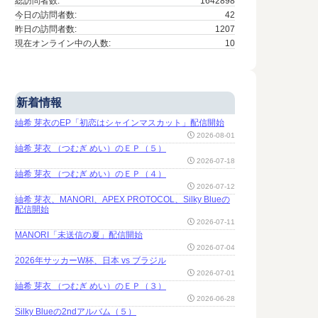
総訪問者数:
1642898
今日の訪問者数:
42
昨日の訪問者数:
1207
現在オンライン中の人数:
10
新着情報
紬希 芽衣のEP「初恋はシャインマスカット」配信開始
2026-08-01
紬希 芽衣 （つむぎ めい）のＥＰ（５）
2026-07-18
紬希 芽衣 （つむぎ めい）のＥＰ（４）
2026-07-12
紬希 芽衣、MANORI、APEX PROTOCOL、Silky Blueの
配信開始
2026-07-11
MANORI「未送信の夏」配信開始
2026-07-04
2026年サッカーW杯、日本 vs ブラジル
2026-07-01
紬希 芽衣 （つむぎ めい）のＥＰ（３）
2026-06-28
Silky Blueの2ndアルバム（５）