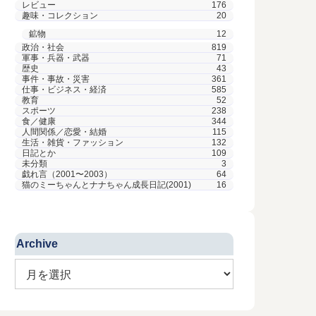
レビュー
176
趣味・コレクション
20
鉱物
12
政治・社会
819
軍事・兵器・武器
71
歴史
43
事件・事故・災害
361
仕事・ビジネス・経済
585
教育
52
スポーツ
238
食／健康
344
人間関係／恋愛・結婚
115
生活・雑貨・ファッション
132
日記とか
109
未分類
3
戯れ言（2001〜2003）
64
猫のミーちゃんとナナちゃん成長日記(2001)
16
Archive