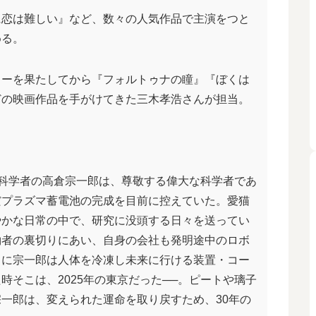
に恋は難しい』など、数々の人気作品で主演をつと
める。
ューを果たしてから『フォルトゥナの瞳』『ぼくは
どの映画作品を手がけてきた三木孝浩さんが担当。
する科学者の高倉宗一郎は、尊敬する偉大な科学者であ
だプラズマ蓄電池の完成を目前に控えていた。愛猫
やかな日常の中で、研究に没頭する日々を送ってい
約者の裏切りにあい、自身の会社も発明途中のロボ
らに宗一郎は人体を冷凍し未来に行ける装置・コー
時そこは、2025年の東京だった──。ピートや璃子
一郎は、変えられた運命を取り戻すため、30年の