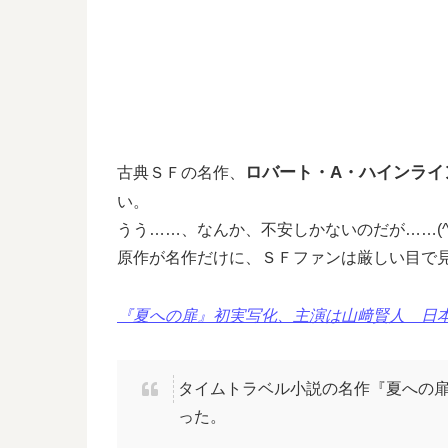
ロバート・A・ハインライ
古典ＳＦの名作、
い。
うう……、なんか、不安しかないのだが……(^_
原作が名作だけに、ＳＦファンは厳しい目で
『夏への扉』初実写化、主演は山﨑賢人 日本で高い
タイムトラベル小説の名作『夏への扉
った。