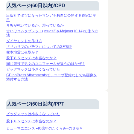
人気ページ(60日以内)/CPD
出版社でボツになったマンガを独自に公開する作家に注
目
耳垢が乾いているか、湿っているか
古いワコムタブレット(Intuos3)をMojave(10.14)で使う方
法
ダイヤモンドの作り方
『サカサマのパテマ』についてのSF考証
熊本地震は夜型か？
股下８５センチは本当なのか？
同じ競技で男女のユニフォームが違うのはなぜ？
ビッグマックは小さくなっていた
GD bbPress Attachmentsで、ユーザ登録なしでも画像を
添付する方法
人気ページ(60日以内)/PPT
ビッグマックは小さくなっていた
股下８５センチは本当なのか？
ヒューマニエンス -40億年のたくらみ- のＢＧＭ