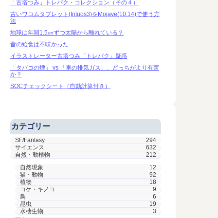
「古塔つみ」トレパク・コレクション（その４）
古いワコムタブレット(Intuos3)をMojave(10.14)で使う方
法
地球は年間1.5㎝ずつ太陽から離れている？
昔の給食は不味かった
イラストレーター古塔つみ「トレパク」疑惑
「タバコの煙」 vs 「車の排気ガス」、どっちがより有害
か？
SOCチェックシート（自動計算付き）
カテゴリー
SF/Fantasy
294
サイエンス
632
自然・動植物
212
自然現象
12
猫・動物
92
植物
18
コケ・キノコ
9
鳥
6
昆虫
19
水棲生物
3