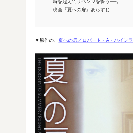
時を超えてリベンジを誓う──。
映画『夏への扉』あらすじ
▼原作の、
夏への扉／ロバート・A・ハイン