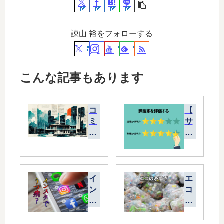
諌山 裕をフォローする
こんな記事もあります
コ
【
ミ
サ
ュ
ッ
ニ
カ
ケ
ー
ー
】
シ
コ
イ
エ
ョ
ス
ン
コ
ン
タ
ス
の
ツ
リ
タ
矛
ー
カ
で
盾