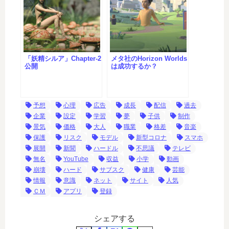
「妖精シルア」Chapter-2
メタ社のHorizon Worlds
公開
は成功するか？
予想
心理
広告
成長
配信
過去
企業
設定
学習
夢
子供
制作
景気
価格
大人
職業
格差
音楽
保護
リスク
モデル
新型コロナ
スマホ
展開
新聞
ハードル
不思議
テレビ
無名
YouTube
収益
小学
動画
崩壊
ハード
サブスク
健康
芸能
情報
意識
ネット
サイト
人気
ＣＭ
アプリ
登録
シェアする