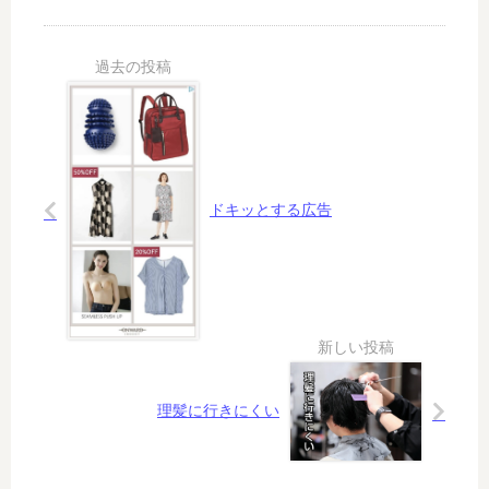
ル
戦
う
点
が
の
つ
進
記
病
歩
事
？
し
を
て
採
も
点
本
し
質
て
ドキッとする広告
は
み
変
る
わ
ら
な
い
(5)
理髪に行きにくい