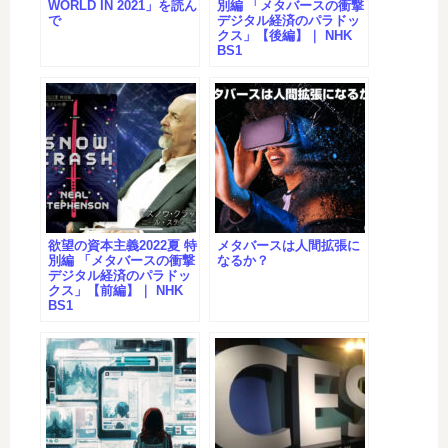
WORLD IN 2021」を読ん
別編 「メタバースの衝撃
で
デジタル経済のパラドッ
クス」【後編】｜ NHK
BS1
欲望の資本主義2022夏 特
メタバースは人間拡張に
別編 「メタバースの衝撃
なるか？
デジタル経済のパラドッ
クス」【前編】｜ NHK
BS1