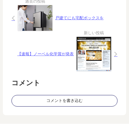
違
で
リ
転
い
あ
チ
じ
っ
ウ
る
戸建てにも宅配ボックスを
た
ム
」
ら
を
か
い
獲
？
い
得
な
せ
の
【速報】ノーベル化学賞が発表
よ
ネ
!
タ
欧
州
エ
コメント
ネ
ル
ギ
コメントを書き込む
ー
安
全
保