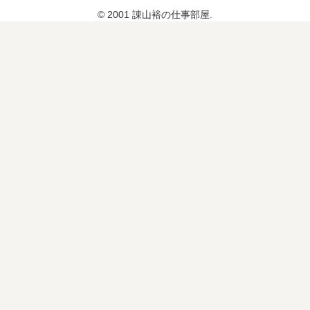
障
© 2001 諌山裕の仕事部屋.
と
新
秩
序
」