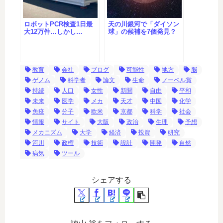
ロボットPCR検査1日最
天の川銀河で「ダイソン
大12万件…しかし…
球」の候補を7個発見？
教育
会社
ブログ
可能性
地方
脳
ゲノム
科学者
論文
生命
ノーベル賞
持続
人口
女性
新聞
自由
平和
未来
医学
メカ
天才
中国
化学
免疫
分子
欧米
京都
科学
社会
情報
サイト
大阪
政治
生理
予想
メカニズム
大学
経済
投資
研究
河川
政権
技術
設計
開発
自然
病気
ツール
シェアする