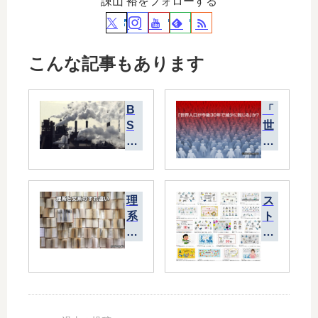
諌山 裕をフォローする
こんな記事もあります
B
「
S
世
世
界
界
人
の
口
ド
が
理
ス
キ
今
系
ト
ュ
後
と
ッ
メ
30
文
ク
ン
年
系
イ
タ
で
の
ラ
リ
減
す
ス
ー
少
れ
ト
「
に