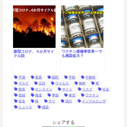
新型コロナ、４か月サイ
ワクチン接種率世界一で
クル説
も感染拡大？
予測
変異
国民
予防
可能性
マスク
注目
ウイルス
無料
死
製造
オンライン
サイト
リスク
社会
登録
報道
季節
発言
ワクチン
安全
鳥
チリ
流行
インフルエンザ
ニュース
感染
シェアする