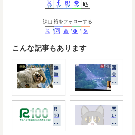
諌山 裕をフォローする
こんな記事もあります
無
国
重
会
力
記
は
事
脳
堂
を
前
劣
に
R
悪
化
何
10
い
さ
人
0
先
せ
集
は
生
る
ま