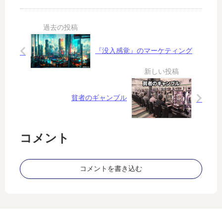
エ
に
？
れ
コ
当
る
に
た
か
な
っ
、
ら
た
『没入感覚』のマーケティング
面
な
ら
積
い
不
か
と
運
ら
さ
で
計
貧者のギャンブル
済
算
ま
し
せ
て
る
コメント
み
の
た
か
？
コメントを書き込む