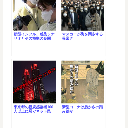
新型インフル…感染シナ
マスカーが街を闊歩する
リオとその根拠の疑問
異常さ
東京都の新規感染者100
新型コロナは愚かさの踏
人以上に騒ぐネット民
み絵か