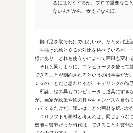
るにはどうするか。プロで重要なこ
ないんだから。食えてなんぼ。
揚げ足を取るわけではないが、たとえば上
手描きの絵とＣＧの対比を述べているが、一
様にあり、どれを使うかによって画風も変わ
それと同じように、コンピュータを使って描
できることが制約されるというのは事実だが
ＣＧのことだと思われるが、モデリングの造
所詮、絵の具もコンピュータも道具にすぎな
が、画家が絵筆や絵の具やキャンパスを自分
ってくるだけだ。違いは、どの画材を選ぶか
ＣＧソフトを画材と考えれば、同じようなこ
機能も貧弱だった時代は、できることも貧弱