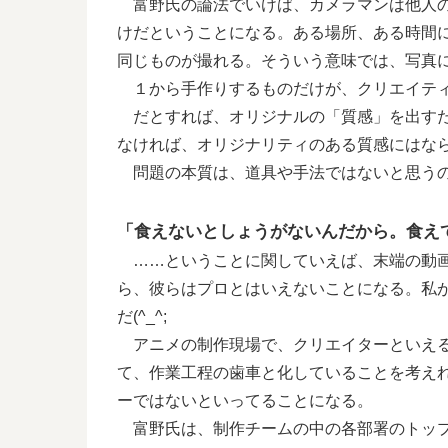
富野氏の論法でいけば、カメラマンは他人の
けだということになる。ある場所、ある時間
同じものが撮れる。そういう意味では、写真
１から手作りするものだけが、クリエイテ
だとすれば、オリジナルの「質感」を出すた
なければ、オリジナリティのある質感にはな
問題の本質は、道具や手法ではないと思う
「食えないとしょうがないんだから。食え
……ということに関していえば、末端の動画
ら、彼らはプロとはいえないことになる。私
だ(^_^;
アニメの制作現場で、クリエイターといえる
て、作業工程の歯車と化していることを考え
ーではないといってることになる。
富野氏は、制作チームの中の各部署のトップ