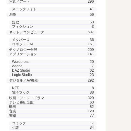
写真／アート
296
ストックフォト
41
創作
56
短歌
53
フィクション
3
ネット／コンピュータ
637
メタバース
36
ロボット・AI
151
テクノロジー全般
209
アプリケーション
141
Wordpress
20
Adobe
7
DAZ Studio
62
Logic Studio
23
デジタル／AV機器
292
NFT
8
電子ブック
88
映画・アニメ・ドラマ
329
テレビ番組全般
63
動画
82
音楽
129
書籍
77
コミック
17
小説
34