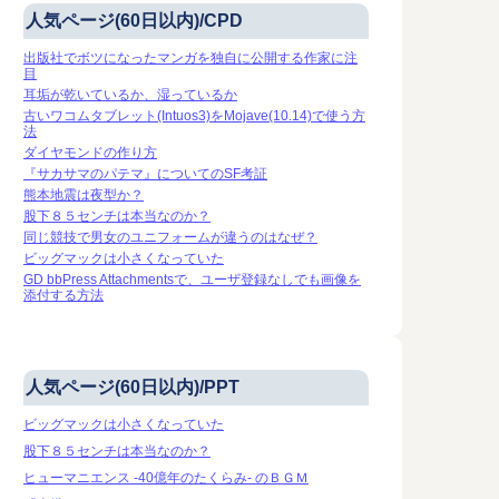
人気ページ(60日以内)/CPD
出版社でボツになったマンガを独自に公開する作家に注
目
耳垢が乾いているか、湿っているか
古いワコムタブレット(Intuos3)をMojave(10.14)で使う方
法
ダイヤモンドの作り方
『サカサマのパテマ』についてのSF考証
熊本地震は夜型か？
股下８５センチは本当なのか？
同じ競技で男女のユニフォームが違うのはなぜ？
ビッグマックは小さくなっていた
GD bbPress Attachmentsで、ユーザ登録なしでも画像を
添付する方法
人気ページ(60日以内)/PPT
ビッグマックは小さくなっていた
股下８５センチは本当なのか？
ヒューマニエンス -40億年のたくらみ- のＢＧＭ