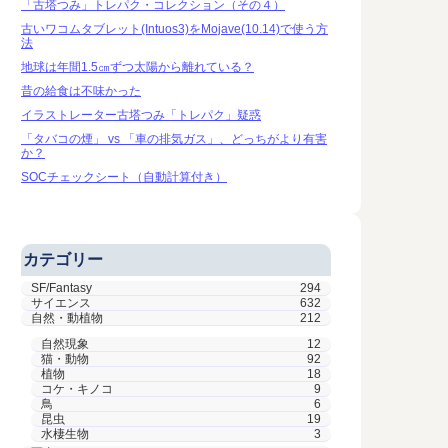
「古塔つみ」トレパク・コレクション（その４）
古いワコムタブレット(Intuos3)をMojave(10.14)で使う方
法
地球は年間1.5㎝ずつ太陽から離れている？
昔の給食は不味かった
イラストレーター古塔つみ「トレパク」疑惑
「タバコの煙」 vs 「車の排気ガス」、どっちがより有害
か？
SOCチェックシート（自動計算付き）
カテゴリー
SF/Fantasy
294
サイエンス
632
自然・動植物
212
自然現象
12
猫・動物
92
植物
18
コケ・キノコ
9
鳥
6
昆虫
19
水棲生物
3