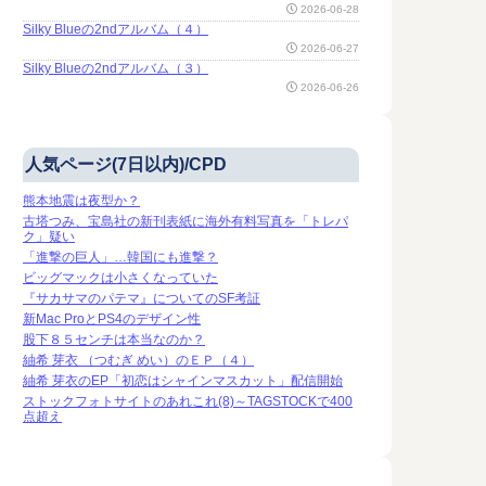
2026-06-28
Silky Blueの2ndアルバム（４）
2026-06-27
Silky Blueの2ndアルバム（３）
2026-06-26
人気ページ(7日以内)/CPD
熊本地震は夜型か？
古塔つみ、宝島社の新刊表紙に海外有料写真を「トレパ
ク」疑い
「進撃の巨人」…韓国にも進撃？
ビッグマックは小さくなっていた
『サカサマのパテマ』についてのSF考証
新Mac ProとPS4のデザイン性
股下８５センチは本当なのか？
紬希 芽衣 （つむぎ めい）のＥＰ（４）
紬希 芽衣のEP「初恋はシャインマスカット」配信開始
ストックフォトサイトのあれこれ(8)～TAGSTOCKで400
点超え