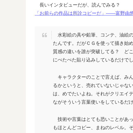
長いインタビューだが、読んでみる？
「お前らの作品は所詮コピーだ」――富野由悠季さん、プ
水彩絵の具や鉛筆、コンテ、油絵の
たんです。だがＣＧを使って描き始
質感の違いを誰が突破してる？ ど
にぺたぺた貼り込みしているだけで
キャラクターのことで言えば、みん
るかというと、売れていないじゃな
は、めでたいよね。それがクリエイ
ながそういう言葉使いをしているだ
技術や言葉はとても恐いことがあっ
もほとんどコピー、まねのレベル。