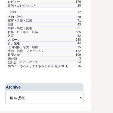
レビュー
176
趣味・コレクション
20
鉱物
12
政治・社会
819
軍事・兵器・武器
71
歴史
43
事件・事故・災害
361
仕事・ビジネス・経済
585
教育
52
スポーツ
238
食／健康
344
人間関係／恋愛・結婚
115
生活・雑貨・ファッション
132
日記とか
109
未分類
3
戯れ言（2001〜2003）
64
猫のミーちゃんとナナちゃん成長日記(2001)
16
Archive