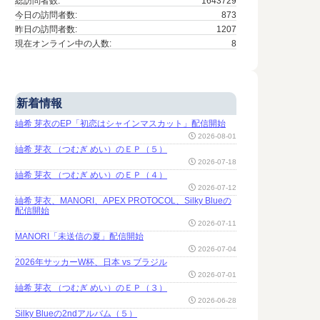
総訪問者数:
1643729
今日の訪問者数:
873
昨日の訪問者数:
1207
現在オンライン中の人数:
8
新着情報
紬希 芽衣のEP「初恋はシャインマスカット」配信開始
2026-08-01
紬希 芽衣 （つむぎ めい）のＥＰ（５）
2026-07-18
紬希 芽衣 （つむぎ めい）のＥＰ（４）
2026-07-12
紬希 芽衣、MANORI、APEX PROTOCOL、Silky Blueの
配信開始
2026-07-11
MANORI「未送信の夏」配信開始
2026-07-04
2026年サッカーW杯、日本 vs ブラジル
2026-07-01
紬希 芽衣 （つむぎ めい）のＥＰ（３）
2026-06-28
Silky Blueの2ndアルバム（５）