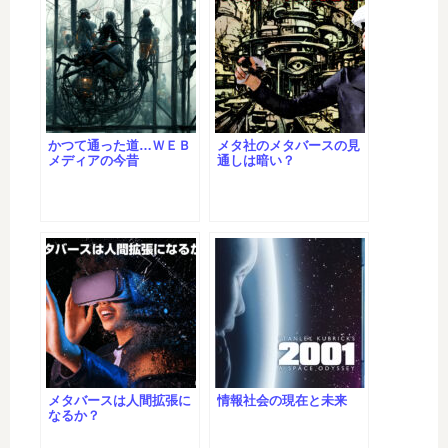
かつて通った道…ＷＥＢ
メタ社のメタバースの見
メディアの今昔
通しは暗い？
メタバースは人間拡張に
情報社会の現在と未来
なるか？