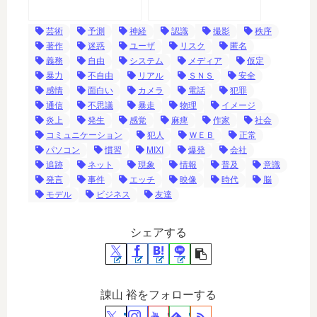
芸術
予測
神経
認識
撮影
秩序
著作
迷惑
ユーザ
リスク
匿名
義務
自由
システム
メディア
仮定
暴力
不自由
リアル
ＳＮＳ
安全
感情
面白い
カメラ
電話
犯罪
通信
不思議
暴走
物理
イメージ
炎上
発生
感覚
麻痺
作家
社会
コミュニケーション
犯人
ＷＥＢ
正常
パソコン
慣習
MIXI
爆発
会社
追跡
ネット
現象
情報
普及
意識
発言
事件
エッチ
映像
時代
脳
モデル
ビジネス
友達
シェアする
諌山 裕をフォローする