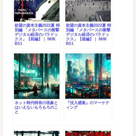
欲望の資本主義2022夏 特
欲望の資本主義2022夏 特
別編 「メタバースの衝撃
別編 「メタバースの衝撃
デジタル経済のパラドッ
デジタル経済のパラドッ
クス」【前編】｜ NHK
クス」【後編】｜ NHK
BS1
BS1
ネット時代特有の現象と
『没入感覚』のマーケテ
はいえないもろもろのこ
ィング
と