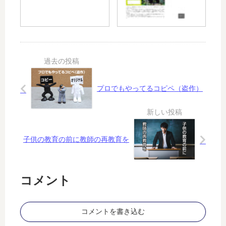
ス
が
？
メ
テ
ン
レ
ト
ビ
に
ア
関
ニ
す
メ
る
「
プロでもやってるコピペ（盗作）
実
G
態
A
と
T
は
E
？
」
子供の教育の前に教師の再教育を
と
コ
ラ
コメント
ボ
コメントを書き込む