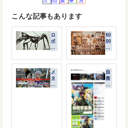
こんな記事もあります
ロ
60
ボ
00
ッ
年
ト
前
は
、
宇
地
メ
自
宙
球
タ
衛
人
は
バ
官
の
温
ー
募
夢
暖
ス
集
を
化
で
ポ
見
し
の
ス
る
て
ハ
タ
か
い
ラ
ー
？
た