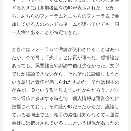
するときには参加者固有のIDが表示された。だか
ら、あちらのフォーラムとこちらのフォーラムで参
加している人のハンドルネームが違っていても、同
一人物であることが特定できた。
ときにはフォーラムで激論が交わされることはあっ
たが、今で言う「炎上」とは質が違った。感情論は
あっても、罵詈雑言や誹謗中傷は少なかった。文字
でしか議論できないから、それぞれに論破しようと
いう意思と責任が感じられたものだ。それは相手の
存在が、IDという形で見えていたからだろう。パソ
コン通信に参加する時点で、個人情報は運営会社に
把握されており、その証がIDだったからだ。議論し
ている者同士では、相手の素性は知らなくても運営
会社には把握されている……という担保があったの