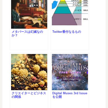
メタバースは幻滅なの
Twitter番付なるもの
か？
クリエイターとビジネス
Digital Muses 3rd Issue
の関係
を公開