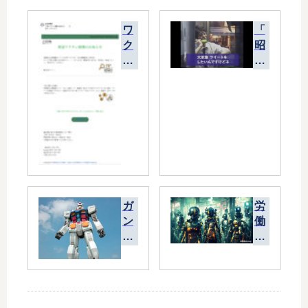
ワ
「
ク
昭
チ
和
ン
は
接
公
種
衆
を
電
偽
話
装
か
す
ら
る
ツ
ス
イ
ガ
労
パ
ー
ン
働
ム
ト
ダ
力
メ
し
ム
不
ー
て
・
足
ル
い
ネ
を
た
タ
ロ
」