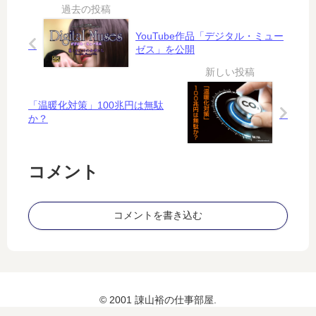
で
ボ
動
痛
ッ
画
快
ト
YouTube作品「デジタル・ミュー
ゼス」を公開
コ
が
メ
穴
ン
埋
ト
め
「温暖化対策」100兆円は無駄
す
か？
る
わ
け
コメント
で
は
な
コメントを書き込む
い
© 2001 諌山裕の仕事部屋.