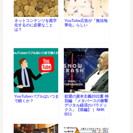
ネットコンテンツを黒字
YouTube広告が「無法地
化するのに必要なこと
帯化」らしい
は？
YouTuberバブルはいつま
欲望の資本主義2022夏 特
で続くか？
別編 「メタバースの衝撃
デジタル経済のパラドッ
クス」【前編】｜ NHK
BS1