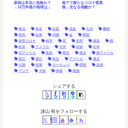
原発は本当に危険か？
南アで新たなコロナ変異
→10万年後の地球は…
株…次なる強敵か？
東北
有名
話題
混血
九州
機能
研究
結果
沖縄
血
開発
新型コロナ
科学
死
妄想
感染
猫
欧米
アメリカ
大学
技術
比率
北アメリカ
免疫
歴史
縄文
南アメリカ
国立
遺伝
弥生
アフリカ
過去
人類
因果
ヨーロッパ
調査
追跡
アジア
大陸
情報
憶測
シェアする
諌山 裕をフォローする