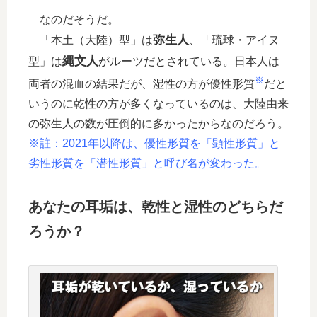
なのだそうだ。
弥生人
「本土（大陸）型」は
、「琉球・アイヌ
縄文人
型」は
がルーツだとされている。日本人は
※
両者の混血の結果だが、湿性の方が優性形質
だと
いうのに乾性の方が多くなっているのは、大陸由来
の弥生人の数が圧倒的に多かったからなのだろう。
※註：2021年以降は、優性形質を「顕性形質」と
劣性形質を「潜性形質」と呼び名が変わった。
あなたの耳垢は、乾性と湿性のどちらだ
ろうか？