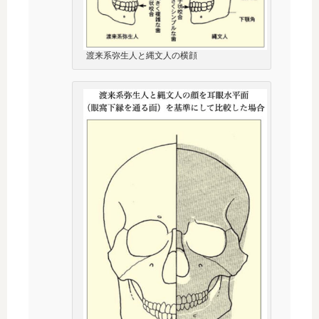
渡来系弥生人と縄文人の横顔