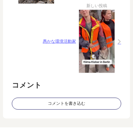
の
民
か
地
な
に
い
な
の
る
か
日
？
は
愚かな環境活動家
来
る
か
」
←
そ
コメント
の
方
法
コメントを書き込む
で
は
無
理