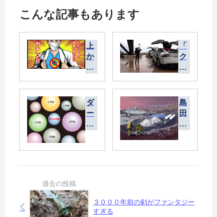
こんな記事もあります
上
「
か
ク
ら
ル
目
ー
線
ド
の
ラ
ダ
島
医
ゴ
ー
田
者
ン
ク
氏
の
」
エ
「
言
打
ネ
火
い
ち
ル
星
分
上
ギ
が
に
げ
ー
人
カ
延
は
類
チ
期
あ
の
３０００年前の剣がファンタジー
ン
る
植
すぎる
ッ