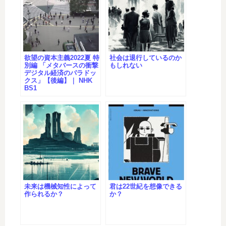
欲望の資本主義2022夏 特
社会は退行しているのか
別編 「メタバースの衝撃
もしれない
デジタル経済のパラドッ
クス」【後編】｜ NHK
BS1
未来は機械知性によって
君は22世紀を想像できる
作られるか？
か？