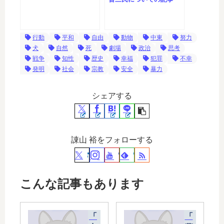
行動
平和
自由
動物
中東
努力
犬
自然
死
劇場
政治
思考
戦争
知性
歴史
幸福
犯罪
不幸
発明
社会
宗教
安全
暴力
シェアする
諌山 裕をフォローする
こんな記事もあります
「
「