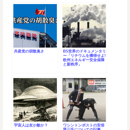
共産党の胡散臭さ
BS世界のドキュメンタリ
ー「リチウムを獲得せよ!
欧州エネルギー安全保障
と新秩序」
宇宙人は友か敵か？
ワシントンポストの安倍
晋三氏についての記事