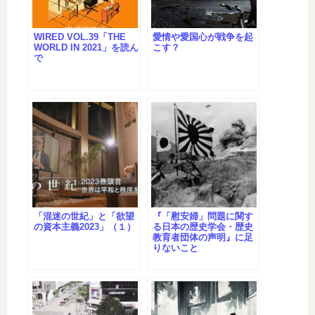
WIRED VOL.39「THE
愛情や愛国心が戦争を起
WORLD IN 2021」を読ん
こす？
で
「混迷の世紀」と「欲望
『「慰安婦」問題に関す
の資本主義2023」（１）
る日本の歴史学会・歴史
教育者団体の声明』に足
りないこと