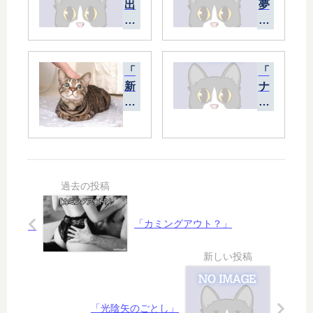
出
夢
だ
の
し
中
は
の
好
も
「
「
調
う
新
ナ
？
ひ
顔
ン
」
と
…
バ
つ
…
ー
の
新
ズ
世
し
４
界
い
」
」
家
族
「カミングアウト？」
に
な
る
の
か
？
「光陰矢のごとし」