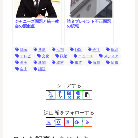
ジャニーズ問題と統一教
読者プレゼント不正問題
会の類似点
の続報
隠蔽
放送
批判
TBS
会社
番組
テレビ
文化
政治
ニュース
メディア
事実
新聞
取材
報道
議員
情報
自由
話題
シェアする
諌山 裕をフォローする