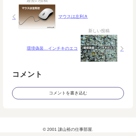
政
る
い
で
権
命
な
は
マウスは左利き
要
の
い
な
求
重
｜
い
を
さ
マ
す
シ
る
ュ
環境偽装…インチキのエコ
か
ー
？
・
ボ
ー
コメント
ル
著
「
コメントを書き込む
ザ
・
メ
タ
バ
© 2001 諌山裕の仕事部屋.
ー