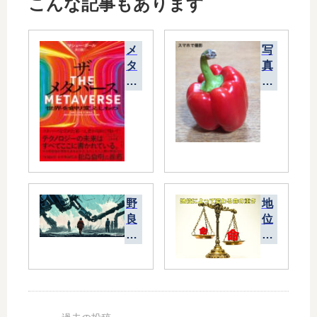
こんな記事もあります
メ
写
タ
真
バ
は
ー
「
ス
現
が
実
何
」
か
そ
を
の
、
も
野
地
ま
の
良
位
だ
を
ロ
に
誰
写
ボ
よ
も
し
ッ
っ
わ
て
ト
て
か
い
は
変
っ
る
参
わ
て
の