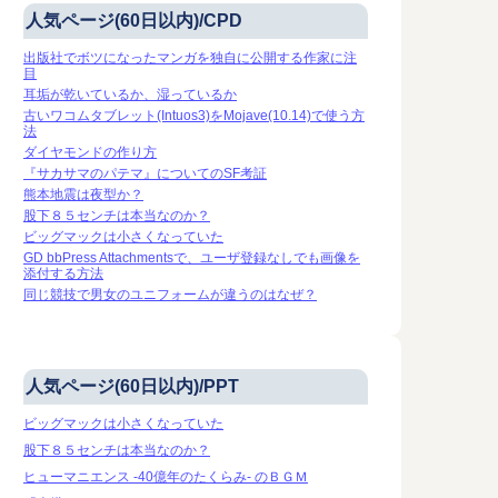
人気ページ(60日以内)/CPD
出版社でボツになったマンガを独自に公開する作家に注
目
耳垢が乾いているか、湿っているか
古いワコムタブレット(Intuos3)をMojave(10.14)で使う方
法
ダイヤモンドの作り方
『サカサマのパテマ』についてのSF考証
熊本地震は夜型か？
股下８５センチは本当なのか？
ビッグマックは小さくなっていた
GD bbPress Attachmentsで、ユーザ登録なしでも画像を
添付する方法
同じ競技で男女のユニフォームが違うのはなぜ？
人気ページ(60日以内)/PPT
ビッグマックは小さくなっていた
股下８５センチは本当なのか？
ヒューマニエンス -40億年のたくらみ- のＢＧＭ