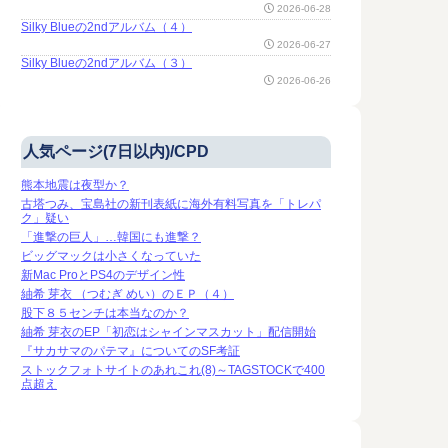
を超えてからは、1000点刻みで
2026-06-28
かも
(^_^) 目標は１万点なので、道
Silky Blueの2ndアルバム（４）
のりはやっと５分の１。 富士
うところの「ファ
LINEが行
2026-06-27
山に例えれば、車で楽 […]
なんなのか？ それ
調査の結果が
Silky Blueの2ndアルバム（３）
ことが、新型コロ
体調不良の自
2026-06-26
有効な手段になる
奈川や東京で
有効仮説もそのひと
る。つまり、
の候補になるかも
者増加の予兆
くつかの説が出て
れない。 い
 […]
が近いか？ AS
人気ページ(7日以内)/CPD
熊本地震は夜型か？
古塔つみ、宝島社の新刊表紙に海外有料写真を「トレパ
ク」疑い
「進撃の巨人」…韓国にも進撃？
ビッグマックは小さくなっていた
新Mac ProとPS4のデザイン性
紬希 芽衣 （つむぎ めい）のＥＰ（４）
股下８５センチは本当なのか？
紬希 芽衣のEP「初恋はシャインマスカット」配信開始
『サカサマのパテマ』についてのSF考証
ストックフォトサイトのあれこれ(8)～TAGSTOCKで400
点超え