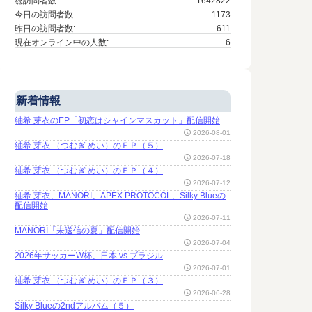
総訪問者数:
1642822
今日の訪問者数:
1173
昨日の訪問者数:
611
現在オンライン中の人数:
6
新着情報
紬希 芽衣のEP「初恋はシャインマスカット」配信開始
2026-08-01
紬希 芽衣 （つむぎ めい）のＥＰ（５）
2026-07-18
紬希 芽衣 （つむぎ めい）のＥＰ（４）
2026-07-12
On 2011-05-11
紬希 芽衣、MANORI、APEX PROTOCOL、Silky Blueの
配信開始
ストックフォトサイト
2026-07-11
のあれこれ(19)～
MANORI「未送信の夏」配信開始
#TAGSTOCK で2000
2026-07-04
2026年サッカーW杯、日本 vs ブラジル
点超え #tagstockimg
2026-07-01
紬希 芽衣 （つむぎ めい）のＥＰ（３）
TAGSTOCKでの登録写真点数が
-05
On 2020-04
2000点を超えた 以前は100点
2026-06-28
ーＸを突きと
感染爆発
ごとに報告していたが、1000点
Silky Blueの2ndアルバム（５）