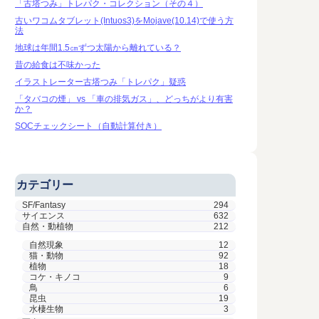
「古塔つみ」トレパク・コレクション（その４）
古いワコムタブレット(Intuos3)をMojave(10.14)で使う方
法
地球は年間1.5㎝ずつ太陽から離れている？
昔の給食は不味かった
イラストレーター古塔つみ「トレパク」疑惑
「タバコの煙」 vs 「車の排気ガス」、どっちがより有害
か？
SOCチェックシート（自動計算付き）
カテゴリー
SF/Fantasy
294
サイエンス
632
自然・動植物
212
自然現象
12
猫・動物
92
植物
18
コケ・キノコ
9
鳥
6
昆虫
19
水棲生物
3