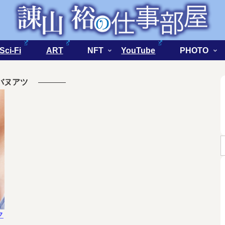
Sci-Fi
ART
NFT
YouTube
PHOTO
バヌアツ
ク