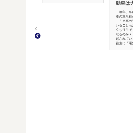
動車は
毎年、冬
車の立ち往
ＥＶ車の
いることも
立ち往生で
なるのか？
起されてい
往生に「電気