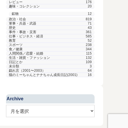
レビュー
176
趣味・コレクション
20
鉱物
12
政治・社会
819
軍事・兵器・武器
71
歴史
43
事件・事故・災害
361
仕事・ビジネス・経済
585
教育
52
スポーツ
238
食／健康
344
人間関係／恋愛・結婚
115
生活・雑貨・ファッション
132
日記とか
109
未分類
3
戯れ言（2001〜2003）
64
猫のミーちゃんとナナちゃん成長日記(2001)
16
Archive