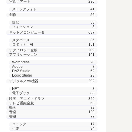
写真／アート
296
ストックフォト
41
創作
56
短歌
53
フィクション
3
ネット／コンピュータ
637
メタバース
36
ロボット・AI
151
テクノロジー全般
209
アプリケーション
141
Wordpress
20
Adobe
7
DAZ Studio
62
Logic Studio
23
デジタル／AV機器
292
NFT
8
電子ブック
88
映画・アニメ・ドラマ
329
テレビ番組全般
63
動画
82
音楽
129
書籍
77
コミック
17
小説
34