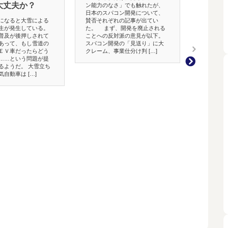
大丈夫か？
ン能力のなさ」でも触れたが、
めろ！
日本のスパコン開発について、
賛否それぞれの記事が出てい
になると大雪による
山中教授がい
た。 まず、開発を廃止される
生が発生している。
クターＸ」が
ことへの反対派の意見が以下。
普及が後押しされて
を突きとめる
スパコン開発の「見送り」に大
あって、もし雪道の
ナに対抗する
クレーム、事業仕分け判 […]
ＥＶ車だったらどう
はず。 BCG
……という問題が提
つだが、ほか
るようだ。 大雪立ち
しれない、い
自動車は […]
きた。 まず、BC