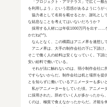
「プロジェクト・アマテラス」で広く一般か
を利用しよう」という思惑があるようにうがった
協力者として名前を載せるとか、謝礼として図
な姑息なことを考えてはいないだろうか？
採用する人材には年収1000万円を出す……
かだね(^^)。
なんとなく、この構図はアニメ界を連想し
アニメ界は、大手の制作会社の下に下請け、
そこで働く人の給料は安くなっていく。下請
安い給料で働いている。
それが法に触れないのは、弱小制作会社に所
ですらないからだ。制作会社は机と場所を提
とを知らずに働いているアニメーターも多い
私がアニメーターをしていた頃。アニメータ
に採用された。辞めていく人が多かったから
くのは、極貧で食えなかったからだ。才能を