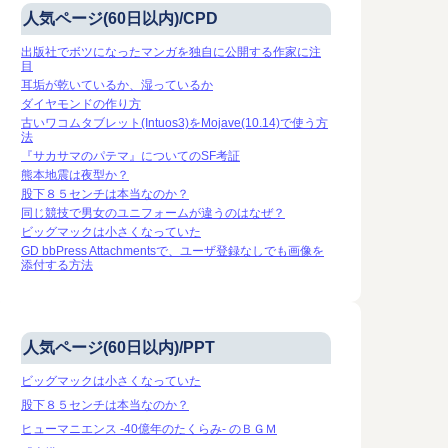
人気ページ(60日以内)/CPD
出版社でボツになったマンガを独自に公開する作家に注
目
耳垢が乾いているか、湿っているか
ダイヤモンドの作り方
古いワコムタブレット(Intuos3)をMojave(10.14)で使う方
法
『サカサマのパテマ』についてのSF考証
熊本地震は夜型か？
股下８５センチは本当なのか？
同じ競技で男女のユニフォームが違うのはなぜ？
ビッグマックは小さくなっていた
GD bbPress Attachmentsで、ユーザ登録なしでも画像を
添付する方法
人気ページ(60日以内)/PPT
ビッグマックは小さくなっていた
股下８５センチは本当なのか？
ヒューマニエンス -40億年のたくらみ- のＢＧＭ