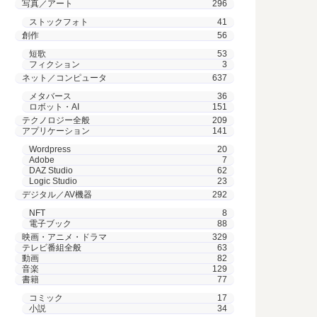
写真／アート
296
ストックフォト
41
創作
56
短歌
53
フィクション
3
ネット／コンピュータ
637
メタバース
36
ロボット・AI
151
テクノロジー全般
209
アプリケーション
141
Wordpress
20
Adobe
7
DAZ Studio
62
Logic Studio
23
デジタル／AV機器
292
NFT
8
電子ブック
88
映画・アニメ・ドラマ
329
テレビ番組全般
63
動画
82
音楽
129
書籍
77
コミック
17
小説
34