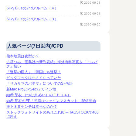
2026-06-28
Silky Blueの2ndアルバム（４）
2026-06-27
Silky Blueの2ndアルバム（３）
2026-06-26
人気ページ(7日以内)/CPD
熊本地震は夜型か？
古塔つみ、宝島社の新刊表紙に海外有料写真を「トレパ
ク」疑い
「進撃の巨人」…韓国にも進撃？
ビッグマックは小さくなっていた
『サカサマのパテマ』についてのSF考証
新Mac ProとPS4のデザイン性
紬希 芽衣 （つむぎ めい）のＥＰ（４）
紬希 芽衣のEP「初恋はシャインマスカット」配信開始
股下８５センチは本当なのか？
ストックフォトサイトのあれこれ(8)～TAGSTOCKで400
点超え