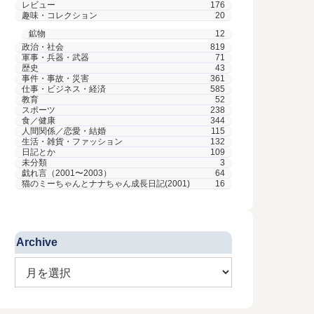
レビュー
176
趣味・コレクション
20
鉱物
12
政治・社会
819
軍事・兵器・武器
71
歴史
43
事件・事故・災害
361
仕事・ビジネス・経済
585
教育
52
スポーツ
238
食／健康
344
人間関係／恋愛・結婚
115
生活・雑貨・ファッション
132
日記とか
109
未分類
3
戯れ言（2001〜2003）
64
猫のミーちゃんとナナちゃん成長日記(2001)
16
Archive