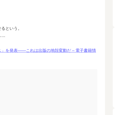
せるという。
……
」を発表――これは出版の地殻変動だ – 電子書籍情