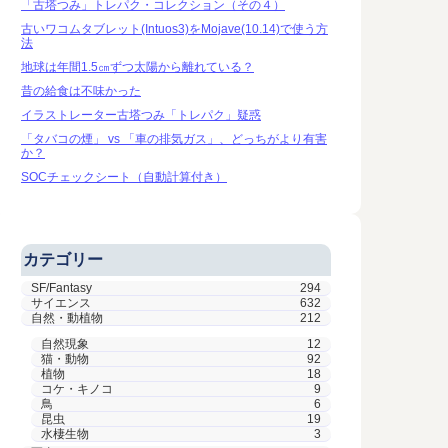
「古塔つみ」トレパク・コレクション（その４）
古いワコムタブレット(Intuos3)をMojave(10.14)で使う方
法
地球は年間1.5㎝ずつ太陽から離れている？
昔の給食は不味かった
イラストレーター古塔つみ「トレパク」疑惑
「タバコの煙」 vs 「車の排気ガス」、どっちがより有害
か？
SOCチェックシート（自動計算付き）
カテゴリー
SF/Fantasy
294
サイエンス
632
自然・動植物
212
自然現象
12
猫・動物
92
植物
18
コケ・キノコ
9
鳥
6
昆虫
19
水棲生物
3