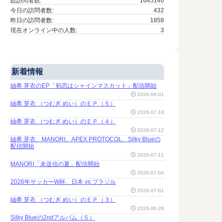
総訪問者数:
1645146
今日の訪問者数:
432
昨日の訪問者数:
1858
現在オンライン中の人数:
3
新着情報
紬希 芽衣のEP「初恋はシャインマスカット」配信開始
2026-08-01
紬希 芽衣 （つむぎ めい）のＥＰ（５）
2026-07-18
紬希 芽衣 （つむぎ めい）のＥＰ（４）
2026-07-12
紬希 芽衣、MANORI、APEX PROTOCOL、Silky Blueの
配信開始
2026-07-11
MANORI「未送信の夏」配信開始
2026-07-04
2026年サッカーW杯、日本 vs ブラジル
2026-07-01
紬希 芽衣 （つむぎ めい）のＥＰ（３）
2026-06-28
Silky Blueの2ndアルバム（５）