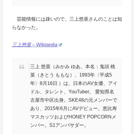
芸能情報には疎いので、三上悠亜さんのことは知
らなかった。
三上悠亜 – Wikipedia
三上 悠亜（みかみ ゆあ、本名：鬼頭 桃
菜（きとう ももな）、1993年〈平成5
年〉8月16日 ）は、日本のAV女優、アイ
ドル、タレント、YouTuber。 愛知県名
古屋市中区出身。SKE48の元メンバーで
あり、2015年6月にAVデビュー。恵比寿
マスカッツおよびHONEY POPCORNメ
ンバー。S1アンバサダー。