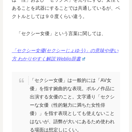
あることを武器にすることでは共通しているが、ベ
クトルとしては９０度くらい違う。
「セクシー女優」という言葉に関しては、
「セクシー女優(セクシーじょゆう)」の意味や使い
方 わかりやすく解説 Weblio辞書
「セクシー女優」は一般的には「AV女
優」を指す婉曲的な表現。ポルノ作品に
出演する女優のこと。文字通り「セクシ
ーな女優（性的魅力に満ちた女性俳
優）」を指す表現としても使えないこと
はないが、語弊が大いにあるため使われ
る場面は想定しにくい。