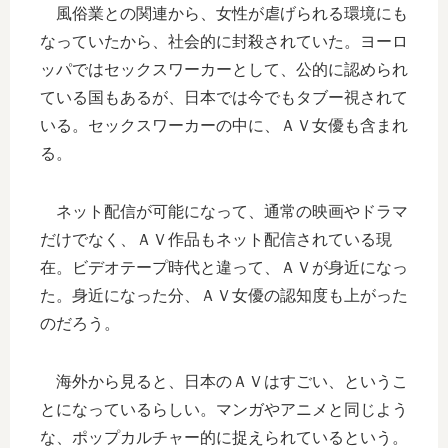
風俗業との関連から、女性が虐げられる環境にも
なっていたから、社会的に封殺されていた。ヨーロ
ッパではセックスワーカーとして、公的に認められ
ている国もあるが、日本では今でもタブー視されて
いる。セックスワーカーの中に、ＡＶ女優も含まれ
る。
ネット配信が可能になって、通常の映画やドラマ
だけでなく、ＡＶ作品もネット配信されている現
在。ビデオテープ時代と違って、ＡＶが身近になっ
た。身近になった分、ＡＶ女優の認知度も上がった
のだろう。
海外から見ると、日本のＡＶはすごい、というこ
とになっているらしい。マンガやアニメと同じよう
な、ポップカルチャー的に捉えられているという。