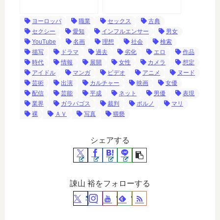
ヨーロッパ
職業
セックス
古典
セクシー
愛知
インフルエンサー
男女
YouTube
名画
理想
社会
検索
描写
ドラマ
過去
劣化
エロ
作品
時代
情報
展開
女性
カメラ
想定
アイドル
マンガ
ビデオ
アニメ
ヌード
芸術
出演
カルチャー
映画
女優
配信
芸能
平成
ネット
男優
表現
業界
ガラパゴス
裁判
ポルノ
マリ
裸
ＡＶ
写真
猥褻
シェアする
諌山 裕をフォローする