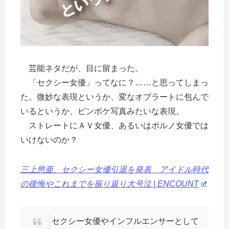
芸能ネタだが、目に留まった。
「セクシー女優」ってなに？……と思ってしまっ
た。微妙な表現というか、変なオブラートに包んで
いるというか、ピンボケ写真みたいな表現。
ストレートにＡＶ女優、あるいはポルノ女優では
いけないのか？
三上悠亜、セクシー女優引退を発表 アイドル時代
の後悔やこれまでを振り返り大号泣 | ENCOUNT
セクシー女優やインフルエンサーとして