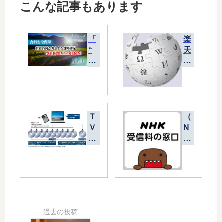
こんな記事もあります
「
楽
“
天
食
「
”
ko
の
bo
安
イ
全
ー
保
ブ
Ｔ
（
障
ッ
Ｖ
N
」
ク
の
H
【
ス
ガ
K
風
ト
ラ
問
を
ア
パ
題
よ
」
ゴ
）
む
に
ス
カ
】
ウ
化
チ
サ
ィ
ン