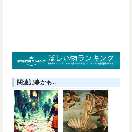
関連記事かも…