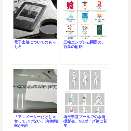
電子出版についてのもろ
五輪エンブレム問題の、
もろ
言葉の齟齬
「アニメーターだけじゃ
埼玉県営プールでの水着
食っていけない」3年離職
撮影会、NGポーズ例に苦
率が9割
笑