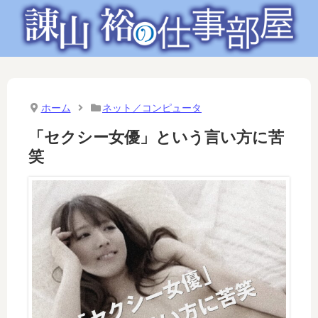
ホーム
ネット／コンピュータ
「セクシー女優」という言い方に苦
笑