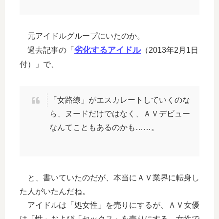
元アイドルグループにいたのか。
劣化するアイドル
過去記事の「
（2013年2月1日
付）」で、
「女路線」がエスカレートしていくのな
ら、ヌードだけではなく、ＡＶデビュー
なんてこともあるのかも……。
と、書いていたのだが、本当にＡＶ業界に転身し
た人がいたんだね。
アイドルは「処女性」を売りにするが、ＡＶ女優
は「性」および「セックス」を売りにする。女性で