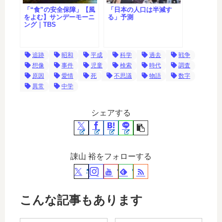
「“食”の安全保障」【風
「日本の人口は半減す
をよむ】サンデーモーニ
る」予測
ング｜TBS
追跡
昭和
平成
科学
過去
戦争
想像
事件
児童
検索
時代
調査
原因
愛情
死
不思議
物語
数字
異常
中学
シェアする
諌山 裕をフォローする
こんな記事もあります