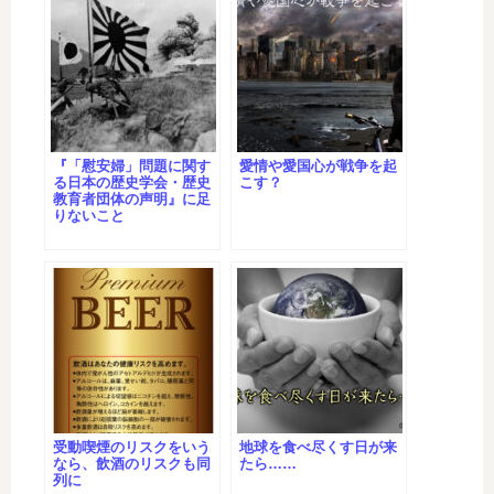
『「慰安婦」問題に関す
愛情や愛国心が戦争を起
る日本の歴史学会・歴史
こす？
教育者団体の声明』に足
りないこと
受動喫煙のリスクをいう
地球を食べ尽くす日が来
なら、飲酒のリスクも同
たら……
列に