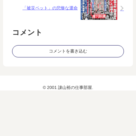
乃
「被災ペット」の悲惨な運命
…
と
い
コメント
う
こ
と
コメントを書き込む
で
。
© 2001 諌山裕の仕事部屋.