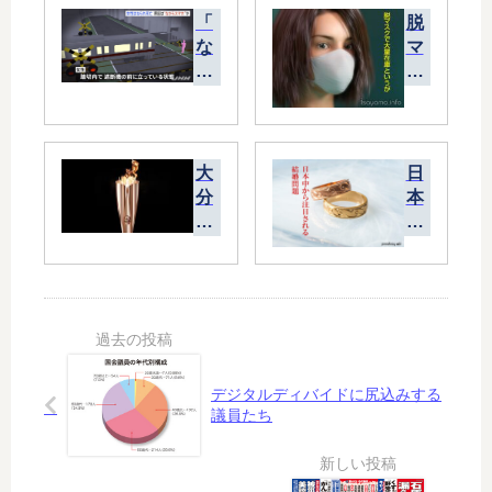
「
脱
な
マ
が
ス
ら
ク
ス
で
マ
大
ホ
量
大
日
」
在
分
本
で
庫
県
中
死
と
の
か
に
い
聖
ら
た
う
火
注
い
が
ラ
目
か
ン
さ
？
ナ
れ
ー
る
デジタルディバイドに尻込みする
に
結
議員たち
指
婚
原
問
莉
題