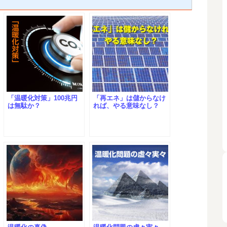
「温暖化対策」100兆円
「再エネ」は儲からなけ
は無駄か？
れば、やる意味なし？