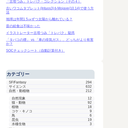
「古塔つみ」トレパク・コレクション（その４）
古いワコムタブレット(Intuos3)をMojave(10.14)で使う方
法
地球は年間1.5㎝ずつ太陽から離れている？
昔の給食は不味かった
イラストレーター古塔つみ「トレパク」疑惑
「タバコの煙」 vs 「車の排気ガス」、どっちがより有害
か？
SOCチェックシート（自動計算付き）
カテゴリー
SF/Fantasy
294
サイエンス
632
自然・動植物
212
自然現象
12
猫・動物
92
植物
18
コケ・キノコ
9
鳥
6
昆虫
19
水棲生物
3