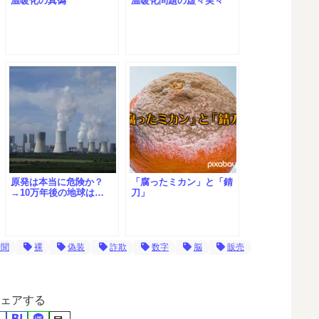
温暖化の真偽
温暖化問題の虚々実々
原発は本当に危険か？
「腐ったミカン」と「錆
→10万年後の地球は…
刀」
新聞
裸
偽装
詐欺
数字
脳
販売
ェアする