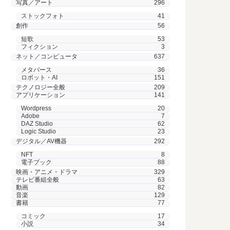
写真／アート
296
ストックフォト
41
創作
56
短歌
53
フィクション
3
ネット／コンピュータ
637
メタバース
36
ロボット・AI
151
テクノロジー全般
209
アプリケーション
141
Wordpress
20
Adobe
7
DAZ Studio
62
Logic Studio
23
デジタル／AV機器
292
NFT
8
電子ブック
88
映画・アニメ・ドラマ
329
テレビ番組全般
63
動画
82
音楽
129
書籍
77
コミック
17
小説
34