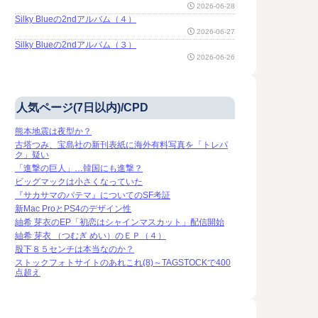
2026-06-28
Silky Blueの2ndアルバム（４）
2026-06-27
Silky Blueの2ndアルバム（３）
2026-06-26
人気ページ(7日以内)/CPD
熊本地震は夜型か？
古塔つみ、宝島社の新刊表紙に海外有料写真を「トレパ
ク」疑い
「進撃の巨人」…韓国にも進撃？
ビッグマックは小さくなっていた
『サカサマのパテマ』についてのSF考証
新Mac ProとPS4のデザイン性
紬希 芽衣のEP「初恋はシャインマスカット」配信開始
紬希 芽衣 （つむぎ めい）のＥＰ（４）
股下８５センチは本当なのか？
ストックフォトサイトのあれこれ(8)～TAGSTOCKで400
点超え