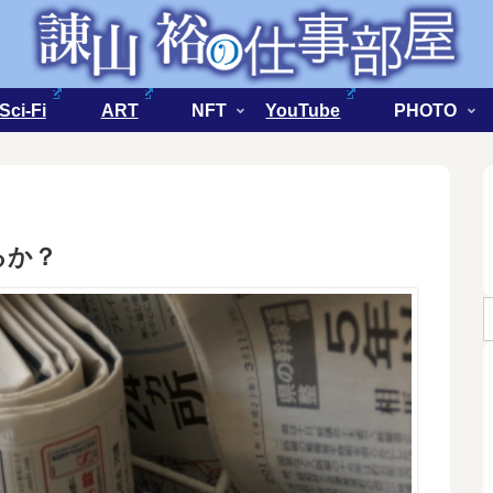
Sci-Fi
ART
NFT
YouTube
PHOTO
るか？