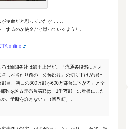
が使命だと思っていたが……。
」するのが使命だと思っているようだ。
online
れては新聞各社は御手上げだ。「流通各段階にメス
水増しが当たり前の『公称部数』の切り下げが避け
万部台、朝日の800万部が600万部台に下がる」と全
部数を誇る読売首脳部は「1千万部」の看板にこだ
るか、予断を許さない」（業界筋）。
広告料の設定も根拠がないことになり、いわば「詐