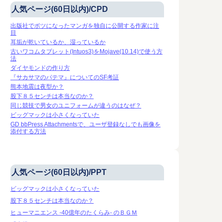
人気ページ(60日以内)/CPD
出版社でボツになったマンガを独自に公開する作家に注
目
耳垢が乾いているか、湿っているか
古いワコムタブレット(Intuos3)をMojave(10.14)で使う方
法
ダイヤモンドの作り方
『サカサマのパテマ』についてのSF考証
熊本地震は夜型か？
股下８５センチは本当なのか？
同じ競技で男女のユニフォームが違うのはなぜ？
ビッグマックは小さくなっていた
GD bbPress Attachmentsで、ユーザ登録なしでも画像を
添付する方法
人気ページ(60日以内)/PPT
ビッグマックは小さくなっていた
股下８５センチは本当なのか？
ヒューマニエンス -40億年のたくらみ- のＢＧＭ