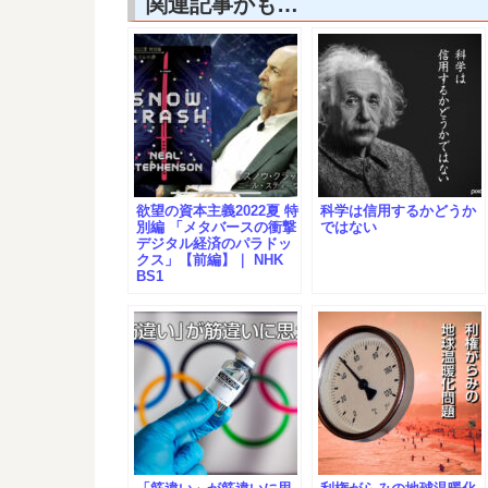
関連記事かも…
欲望の資本主義2022夏 特
科学は信用するかどうか
別編 「メタバースの衝撃
ではない
デジタル経済のパラドッ
クス」【前編】｜ NHK
BS1