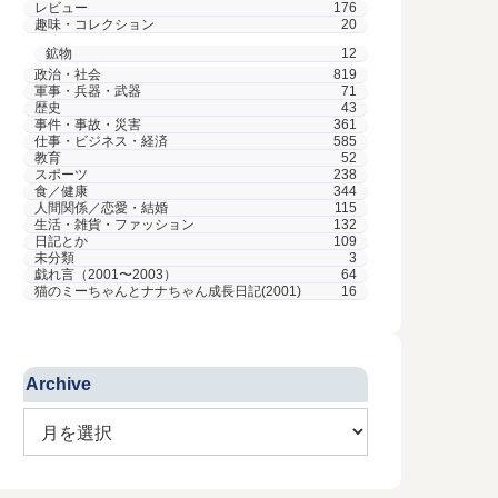
レビュー
176
趣味・コレクション
20
鉱物
12
政治・社会
819
軍事・兵器・武器
71
歴史
43
事件・事故・災害
361
仕事・ビジネス・経済
585
教育
52
スポーツ
238
食／健康
344
人間関係／恋愛・結婚
115
生活・雑貨・ファッション
132
日記とか
109
未分類
3
戯れ言（2001〜2003）
64
猫のミーちゃんとナナちゃん成長日記(2001)
16
Archive