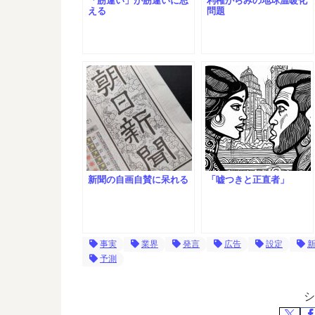
「筋違い」が筋違いに思
利権がらみの地球温暖化
える
問題
新聞の自画自賛に呆れる
「嘘つきと正直者」
事実
業界
発言
広告
設定
予測
シ