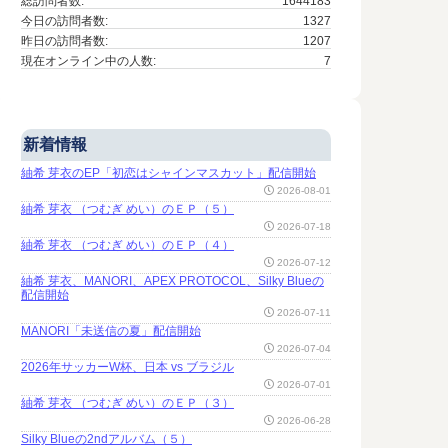
総訪問者数:
1644183
今日の訪問者数:
1327
昨日の訪問者数:
1207
現在オンライン中の人数:
7
新着情報
紬希 芽衣のEP「初恋はシャインマスカット」配信開始
2026-08-01
紬希 芽衣 （つむぎ めい）のＥＰ（５）
2026-07-18
紬希 芽衣 （つむぎ めい）のＥＰ（４）
2026-07-12
紬希 芽衣、MANORI、APEX PROTOCOL、Silky Blueの
配信開始
2026-07-11
MANORI「未送信の夏」配信開始
2026-07-04
2026年サッカーW杯、日本 vs ブラジル
2026-07-01
紬希 芽衣 （つむぎ めい）のＥＰ（３）
2026-06-28
Silky Blueの2ndアルバム（５）