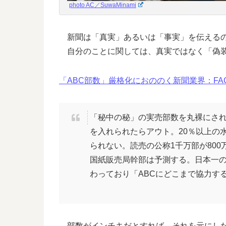
photo AC／SuwaMinami
新聞は「真実」あるいは「事実」を伝えるの
自分のことに関しては、真実ではなく「偽装
「ABC部数」厳格化におののく新聞業界：FACTA 
「秘中の秘」の実売部数を丸裸にさ
を入れられたらアウト。20％以上の
られない。読売の公称1千万部が800
国紙販売局幹部は予測する。日本一の
わっており「ABCにどこまで協力す
部数がインチキだとすれば、それを元にした