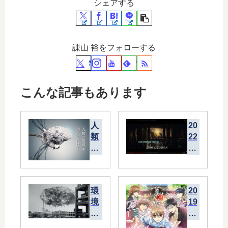
シェアする
諌山 裕をフォローする
こんな記事もあります
人
20
類
22
の
年
限
に
界
20
を
19
環
20
超
年
境
19
え
が
問
秋
る
舞
題
ア
に
台