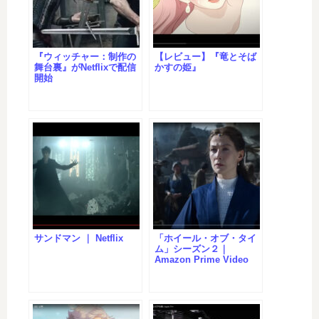
『ウィッチャー：制作の
【レビュー】『竜とそば
舞台裏』がNetflixで配信
かすの姫』
開始
サンドマン ｜ Netflix
「ホイール・オブ・タイ
ム」シーズン２｜
Amazon Prime Video