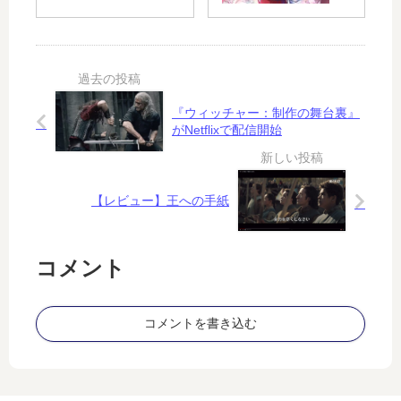
の
ニ
は
の
本
メ
…
「
当
寸
ブ
の
評
レ
意
（
ー
味
３
『ウィッチャー：制作の舞台裏』
ド
がNetflixで配信開始
）
ラ
ン
ナ
ー
【レビュー】王への手紙
」
を
見
コメント
る
コメントを書き込む