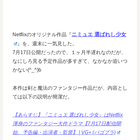
ニミュエ 選ばれし少女
Netflixのオリジナル作品『
』を、週末に一気見した。
7月17日公開だったので、１ヶ月半遅れなのだが、
なにしろ見る予定作品が多すぎて、なかなか追いつ
かない(^_^)b
本作は剣と魔法のファンタジー作品だが、内容とし
ては以下の説明が簡潔だ。
【あらすじ】『ニミュエ 選ばれし少女』はNetflix
渾身のファンタジー大作ドラマ【7月17日配信開
始、予告編・出演者・監督】 | VG+ (バゴプラ)