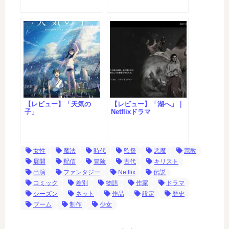
【レビュー】「天気の
【レビュー】「湖へ」｜
子」
Netflixドラマ
女性
魔法
時代
監督
悪魔
宗教
展開
配信
冒険
古代
キリスト
出演
ファンタジー
Netflix
伝説
コミック
差別
物語
作家
ドラマ
シーズン
ネット
作品
設定
歴史
ブーム
制作
少女