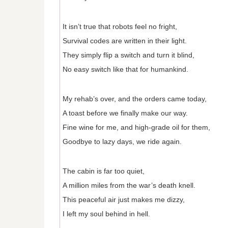
It isn’t true that robots feel no fright,
Survival codes are written in their light.
They simply flip a switch and turn it blind,
No easy switch like that for humankind.
My rehab’s over, and the orders came today,
A toast before we finally make our way.
Fine wine for me, and high-grade oil for them,
Goodbye to lazy days, we ride again.
The cabin is far too quiet,
A million miles from the war’s death knell.
This peaceful air just makes me dizzy,
I left my soul behind in hell.