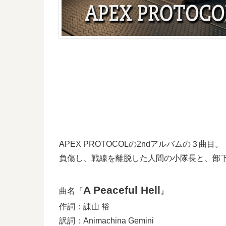
APEX PROTOCOLの2ndアルバムの３曲目。
負傷し、戦線を離脱した人間の小隊長と、部
A Peaceful Hell
曲名『
』
作詞：諌山 裕
訳詞：Animachina Gemini