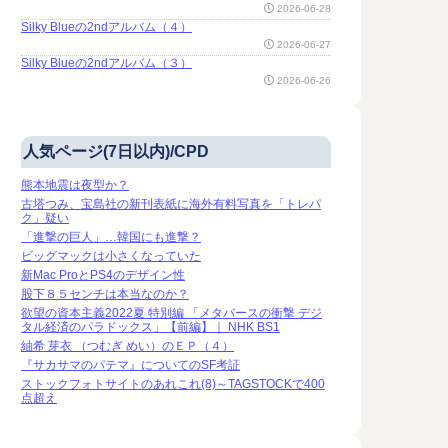
2026-06-28
Silky Blueの2ndアルバム（４）
2026-06-27
Silky Blueの2ndアルバム（３）
2026-06-26
人気ページ(7日以内)/CPD
熊本地震は夜型か？
古塔つみ、宝島社の新刊表紙に海外有料写真を「トレパ
ク」疑い
「進撃の巨人」…韓国にも進撃？
ビッグマックは小さくなっていた
新Mac ProとPS4のデザイン性
股下８５センチは本当なのか？
欲望の資本主義2022夏 特別編 「メタバースの衝撃 デジ
タル経済のパラドックス」【前編】｜ NHK BS1
紬希 芽衣 （つむぎ めい）のＥＰ（４）
『サカサマのパテマ』についてのSF考証
ストックフォトサイトのあれこれ(8)～TAGSTOCKで400
点超え