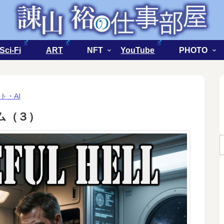
Sci-Fi
ART
NFT
YouTube
PHOTO
ト・AI
バム（３）