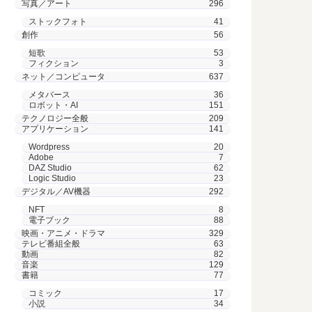
写真／アート
296
ストックフォト
41
創作
56
短歌
53
フィクション
3
ネット／コンピュータ
637
メタバース
36
ロボット・AI
151
テクノロジー全般
209
アプリケーション
141
Wordpress
20
Adobe
7
DAZ Studio
62
Logic Studio
23
デジタル／AV機器
292
NFT
8
電子ブック
88
映画・アニメ・ドラマ
329
テレビ番組全般
63
動画
82
音楽
129
書籍
77
コミック
17
小説
34