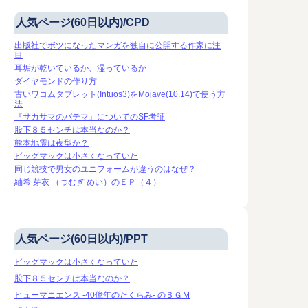
人気ページ(60日以内)/CPD
出版社でボツになったマンガを独自に公開する作家に注
目
耳垢が乾いているか、湿っているか
ダイヤモンドの作り方
古いワコムタブレット(Intuos3)をMojave(10.14)で使う方
法
『サカサマのパテマ』についてのSF考証
股下８５センチは本当なのか？
熊本地震は夜型か？
ビッグマックは小さくなっていた
同じ競技で男女のユニフォームが違うのはなぜ？
紬希 芽衣 （つむぎ めい）のＥＰ（４）
人気ページ(60日以内)/PPT
ビッグマックは小さくなっていた
股下８５センチは本当なのか？
ヒューマニエンス -40億年のたくらみ- のＢＧＭ