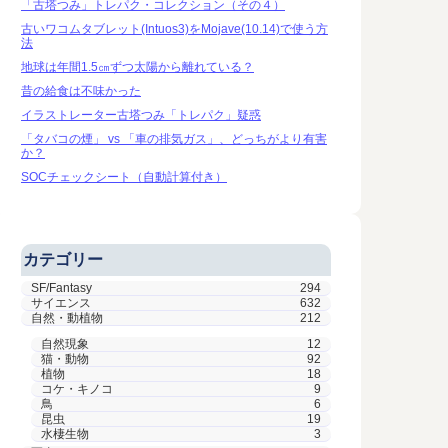
「古塔つみ」トレパク・コレクション（その４）
古いワコムタブレット(Intuos3)をMojave(10.14)で使う方
法
地球は年間1.5㎝ずつ太陽から離れている？
昔の給食は不味かった
イラストレーター古塔つみ「トレパク」疑惑
「タバコの煙」 vs 「車の排気ガス」、どっちがより有害
か？
SOCチェックシート（自動計算付き）
カテゴリー
SF/Fantasy
294
サイエンス
632
自然・動植物
212
自然現象
12
猫・動物
92
植物
18
コケ・キノコ
9
鳥
6
昆虫
19
水棲生物
3