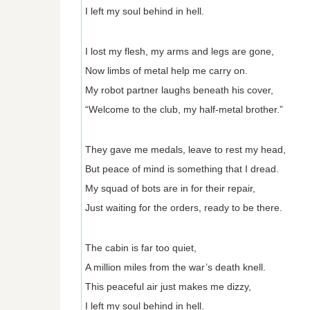
I left my soul behind in hell.
I lost my flesh, my arms and legs are gone,
Now limbs of metal help me carry on.
My robot partner laughs beneath his cover,
“Welcome to the club, my half-metal brother.”
They gave me medals, leave to rest my head,
But peace of mind is something that I dread.
My squad of bots are in for their repair,
Just waiting for the orders, ready to be there.
The cabin is far too quiet,
A million miles from the war’s death knell.
This peaceful air just makes me dizzy,
I left my soul behind in hell.