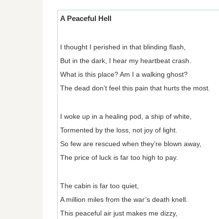
A Peaceful Hell
I thought I perished in that blinding flash,
But in the dark, I hear my heartbeat crash.
What is this place? Am I a walking ghost?
The dead don’t feel this pain that hurts the most.
I woke up in a healing pod, a ship of white,
Tormented by the loss, not joy of light.
So few are rescued when they’re blown away,
The price of luck is far too high to pay.
The cabin is far too quiet,
A million miles from the war’s death knell.
This peaceful air just makes me dizzy,