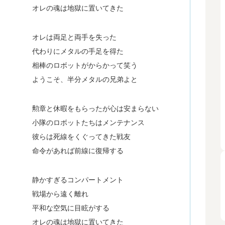
オレの魂は地獄に置いてきた
オレは両足と両手を失った
代わりにメタルの手足を得た
相棒のロボットがからかって笑う
ようこそ、半分メタルの兄弟よと
勲章と休暇をもらったが心は安まらない
小隊のロボットたちはメンテナンス
彼らは死線をくぐってきた戦友
命令があれば前線に復帰する
静かすぎるコンパートメント
戦場から遠く離れ
平和な空気に目眩がする
オレの魂は地獄に置いてきた