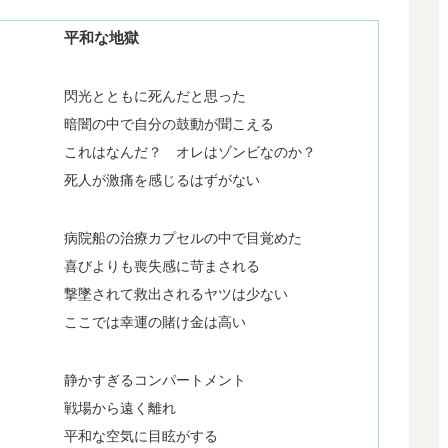
平和な地獄
閃光とともに死んだと思った
暗闇の中で自分の鼓動が聞こえる
これはなんだ？ オレはゾンビなのか？
死人が激痛を感じるはずがない
病院船の治療カプセルの中で目覚めた
喜びよりも喪失感に苛まされる
撃墜されて救出されるヤツは少ない
ここでは幸運の賭け金は高い
静かすぎるコンパートメント
戦場から遠く離れ
平和な空気に目眩がする