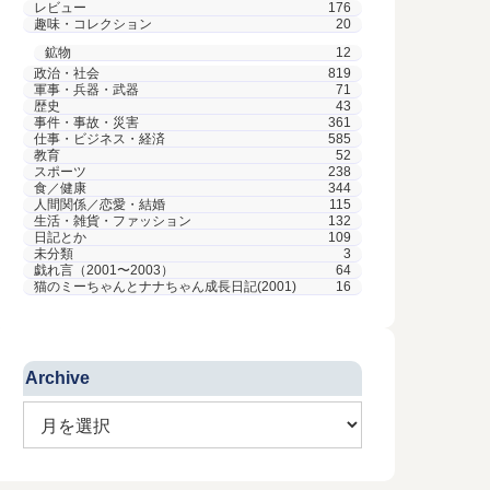
レビュー
176
趣味・コレクション
20
鉱物
12
政治・社会
819
軍事・兵器・武器
71
歴史
43
事件・事故・災害
361
仕事・ビジネス・経済
585
教育
52
スポーツ
238
食／健康
344
人間関係／恋愛・結婚
115
生活・雑貨・ファッション
132
日記とか
109
未分類
3
戯れ言（2001〜2003）
64
猫のミーちゃんとナナちゃん成長日記(2001)
16
Archive