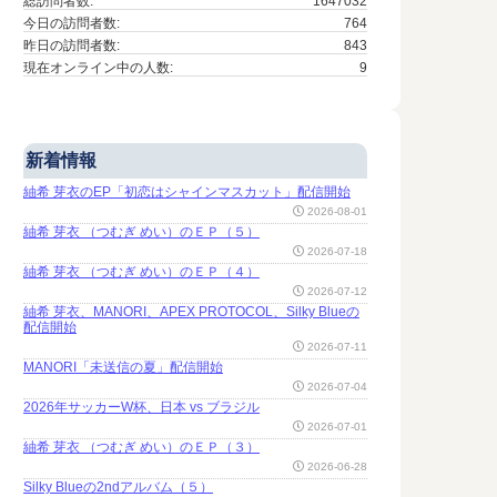
総訪問者数:
1647032
今日の訪問者数:
764
昨日の訪問者数:
843
現在オンライン中の人数:
9
新着情報
紬希 芽衣のEP「初恋はシャインマスカット」配信開始
2026-08-01
紬希 芽衣 （つむぎ めい）のＥＰ（５）
2026-07-18
紬希 芽衣 （つむぎ めい）のＥＰ（４）
2026-07-12
紬希 芽衣、MANORI、APEX PROTOCOL、Silky Blueの
配信開始
2026-07-11
MANORI「未送信の夏」配信開始
2026-07-04
2026年サッカーW杯、日本 vs ブラジル
2026-07-01
紬希 芽衣 （つむぎ めい）のＥＰ（３）
2026-06-28
Silky Blueの2ndアルバム（５）