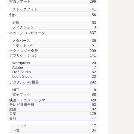
写真／アート
296
ストックフォト
41
創作
56
短歌
53
フィクション
3
ネット／コンピュータ
637
メタバース
36
ロボット・AI
151
テクノロジー全般
209
アプリケーション
141
Wordpress
20
Adobe
7
DAZ Studio
62
Logic Studio
23
デジタル／AV機器
292
NFT
8
電子ブック
88
映画・アニメ・ドラマ
329
テレビ番組全般
63
動画
82
音楽
129
書籍
77
コミック
17
小説
34