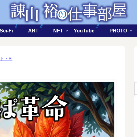
Sci-Fi
ART
NFT
YouTube
PHOTO
ト・AI