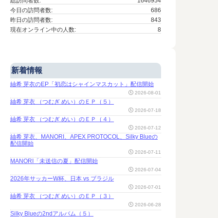
総訪問者数:
1646954
今日の訪問者数:
686
昨日の訪問者数:
843
現在オンライン中の人数:
8
新着情報
紬希 芽衣のEP「初恋はシャインマスカット」配信開始
2026-08-01
紬希 芽衣 （つむぎ めい）のＥＰ（５）
2026-07-18
紬希 芽衣 （つむぎ めい）のＥＰ（４）
2026-07-12
紬希 芽衣、MANORI、APEX PROTOCOL、Silky Blueの
配信開始
2026-07-11
MANORI「未送信の夏」配信開始
2026-07-04
2026年サッカーW杯、日本 vs ブラジル
2026-07-01
紬希 芽衣 （つむぎ めい）のＥＰ（３）
2026-06-28
Silky Blueの2ndアルバム（５）