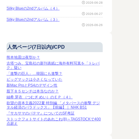
2026-06-28
Silky Blueの2ndアルバム（４）
2026-06-27
Silky Blueの2ndアルバム（３）
2026-06-26
人気ページ(7日以内)/CPD
熊本地震は夜型か？
古塔つみ、宝島社の新刊表紙に海外有料写真を「トレパ
ク」疑い
「進撃の巨人」…韓国にも進撃？
ビッグマックは小さくなっていた
新Mac ProとPS4のデザイン性
股下８５センチは本当なのか？
紬希 芽衣 （つむぎ めい）のＥＰ（４）
欲望の資本主義2022夏 特別編 「メタバースの衝撃 デジ
タル経済のパラドックス」【前編】｜ NHK BS1
『サカサマのパテマ』についてのSF考証
ストックフォトサイトのあれこれ(8)～TAGSTOCKで400
点超え