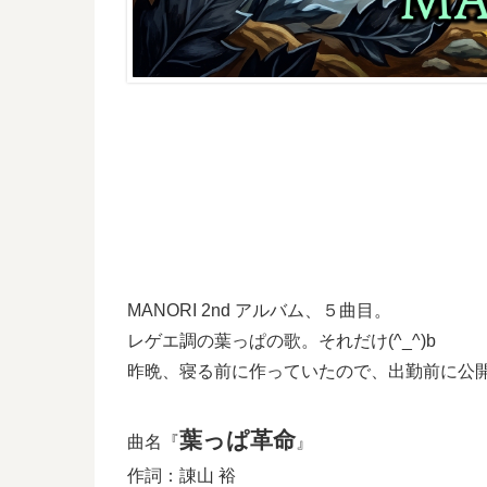
MANORI 2nd アルバム、５曲目。
レゲエ調の葉っぱの歌。それだけ(^_^)b
昨晩、寝る前に作っていたので、出勤前に公
葉っぱ革命
曲名『
』
作詞：諌山 裕