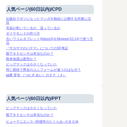
人気ページ(60日以内)/CPD
出版社でボツになったマンガを独自に公開する作家に注
目
耳垢が乾いているか、湿っているか
ダイヤモンドの作り方
古いワコムタブレット(Intuos3)をMojave(10.14)で使う方
法
『サカサマのパテマ』についてのSF考証
股下８５センチは本当なのか？
熊本地震は夜型か？
ビッグマックは小さくなっていた
同じ競技で男女のユニフォームが違うのはなぜ？
紬希 芽衣 （つむぎ めい）のＥＰ（４）
人気ページ(60日以内)/PPT
ビッグマックは小さくなっていた
股下８５センチは本当なのか？
ヒューマニエンス -40億年のたくらみ- のＢＧＭ