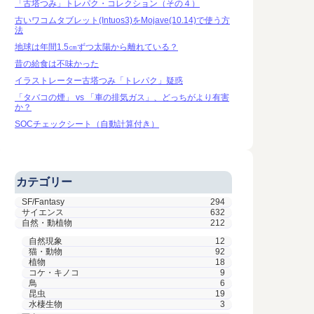
「古塔つみ」トレパク・コレクション（その４）
古いワコムタブレット(Intuos3)をMojave(10.14)で使う方
法
地球は年間1.5㎝ずつ太陽から離れている？
昔の給食は不味かった
イラストレーター古塔つみ「トレパク」疑惑
「タバコの煙」 vs 「車の排気ガス」、どっちがより有害
か？
SOCチェックシート（自動計算付き）
カテゴリー
SF/Fantasy
294
サイエンス
632
自然・動植物
212
自然現象
12
猫・動物
92
植物
18
コケ・キノコ
9
鳥
6
昆虫
19
水棲生物
3