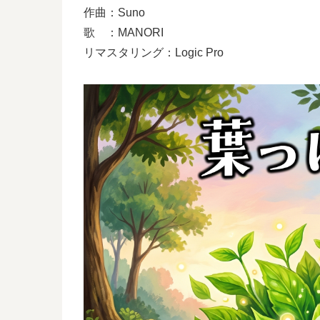
作曲：Suno
歌 ：MANORI
リマスタリング：Logic Pro
動
画
プ
レ
ー
ヤ
ー