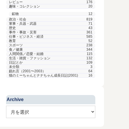
レビュー
176
趣味・コレクション
20
鉱物
12
政治・社会
819
軍事・兵器・武器
71
歴史
43
事件・事故・災害
361
仕事・ビジネス・経済
585
教育
52
スポーツ
238
食／健康
344
人間関係／恋愛・結婚
115
生活・雑貨・ファッション
132
日記とか
109
未分類
3
戯れ言（2001〜2003）
64
猫のミーちゃんとナナちゃん成長日記(2001)
16
Archive