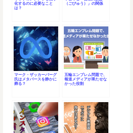
化するのに必要なこと
（ごびゅう）」の関係
は？
マーク・ザッカーバーグ
五輪エンブレム問題で、
氏はメタバースを静かに
報道メディアが果たせな
葬る？
かった役割