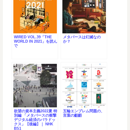
WIRED VOL.39「THE
メタバースは幻滅なの
WORLD IN 2021」を読ん
か？
で
欲望の資本主義2022夏 特
五輪エンブレム問題の、
別編 「メタバースの衝撃
言葉の齟齬
デジタル経済のパラドッ
クス」【後編】｜ NHK
BS1