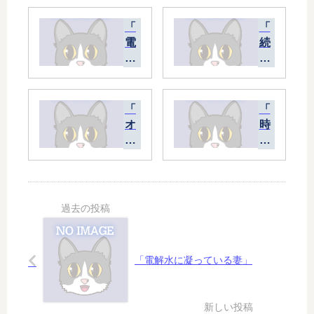
「
「
電
続
解
・
水
ナ
に
ン
凝
バ
「
「
っ
ー
オ
時
て
ズ
リ
間
い
４
ン
は
る
」
ピ
止
妻
ッ
ま
」
ク
ら
」
な
い
」
「電解水に凝っている妻」