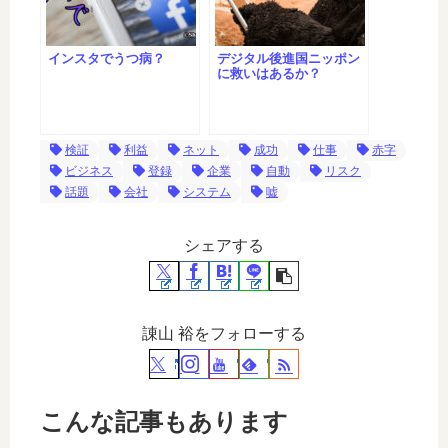
インスタでうつ病？
デジタル後進国ニッポン
に救いはあるか？
検証
利益
ネット
成功
仕事
赤字
ビジネス
登録
企業
自動
リスク
話題
会社
システム
嘘
シェアする
諌山 裕をフォローする
こんな記事もあります