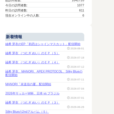
総訪問者数:
1642726
今日の訪問者数:
1077
昨日の訪問者数:
611
現在オンライン中の人数:
6
新着情報
紬希 芽衣のEP「初恋はシャインマスカット」配信開始
2026-08-01
紬希 芽衣 （つむぎ めい）のＥＰ（５）
2026-07-18
紬希 芽衣 （つむぎ めい）のＥＰ（４）
2026-07-12
紬希 芽衣、MANORI、APEX PROTOCOL、Silky Blueの
配信開始
2026-07-11
MANORI「未送信の夏」配信開始
2026-07-04
2026年サッカーW杯、日本 vs ブラジル
2026-07-01
紬希 芽衣 （つむぎ めい）のＥＰ（３）
2026-06-28
Silky Blueの2ndアルバム（５）