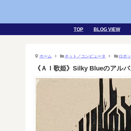
TOP
BLOG VIEW
ホーム
ネット／コンピュータ
ロボッ
《ＡＩ歌姫》Silky Blueのアルバム「