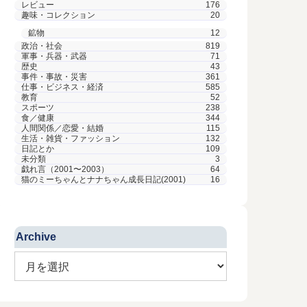
レビュー
176
趣味・コレクション
20
鉱物
12
政治・社会
819
軍事・兵器・武器
71
歴史
43
事件・事故・災害
361
仕事・ビジネス・経済
585
教育
52
スポーツ
238
食／健康
344
人間関係／恋愛・結婚
115
生活・雑貨・ファッション
132
日記とか
109
未分類
3
戯れ言（2001〜2003）
64
猫のミーちゃんとナナちゃん成長日記(2001)
16
Archive