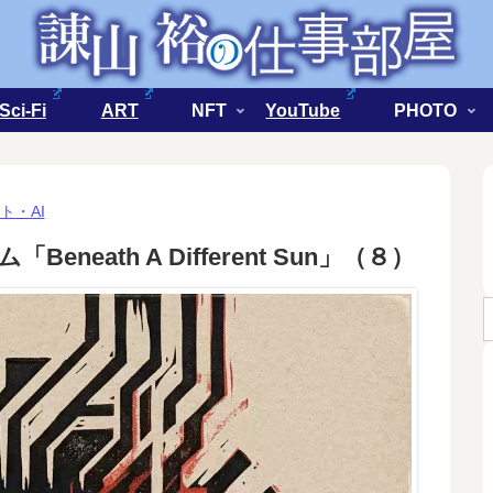
Sci-Fi
ART
NFT
YouTube
PHOTO
ト・AI
Beneath A Different Sun」（８）