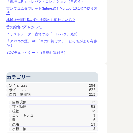
「古塔つみ」トレパク・コレクション（その４）
古いワコムタブレット(Intuos3)をMojave(10.14)で使う方
法
地球は年間1.5㎝ずつ太陽から離れている？
昔の給食は不味かった
イラストレーター古塔つみ「トレパク」疑惑
「タバコの煙」 vs 「車の排気ガス」、どっちがより有害
か？
SOCチェックシート（自動計算付き）
カテゴリー
SF/Fantasy
294
サイエンス
632
自然・動植物
212
自然現象
12
猫・動物
92
植物
18
コケ・キノコ
9
鳥
6
昆虫
19
水棲生物
3