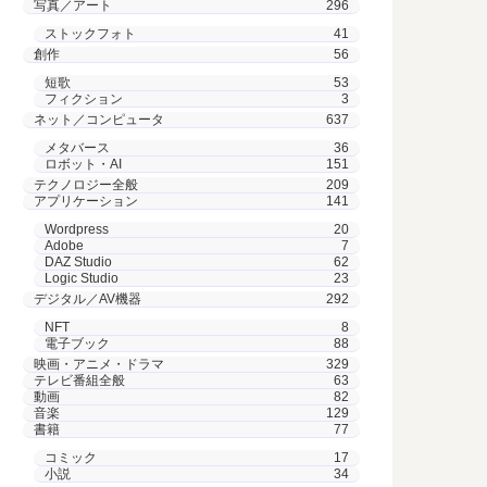
写真／アート
296
ストックフォト
41
創作
56
短歌
53
フィクション
3
ネット／コンピュータ
637
メタバース
36
ロボット・AI
151
テクノロジー全般
209
アプリケーション
141
Wordpress
20
Adobe
7
DAZ Studio
62
Logic Studio
23
デジタル／AV機器
292
NFT
8
電子ブック
88
映画・アニメ・ドラマ
329
テレビ番組全般
63
動画
82
音楽
129
書籍
77
コミック
17
小説
34