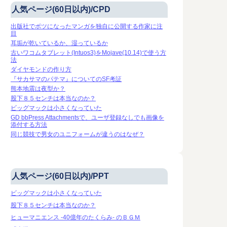
人気ページ(60日以内)/CPD
出版社でボツになったマンガを独自に公開する作家に注
目
耳垢が乾いているか、湿っているか
古いワコムタブレット(Intuos3)をMojave(10.14)で使う方
法
ダイヤモンドの作り方
『サカサマのパテマ』についてのSF考証
熊本地震は夜型か？
股下８５センチは本当なのか？
ビッグマックは小さくなっていた
GD bbPress Attachmentsで、ユーザ登録なしでも画像を
添付する方法
同じ競技で男女のユニフォームが違うのはなぜ？
人気ページ(60日以内)/PPT
ビッグマックは小さくなっていた
股下８５センチは本当なのか？
ヒューマニエンス -40億年のたくらみ- のＢＧＭ