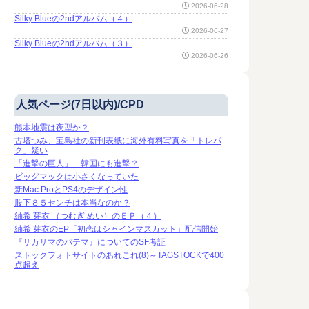
2026-06-28
Silky Blueの2ndアルバム（４）
2026-06-27
Silky Blueの2ndアルバム（３）
2026-06-26
人気ページ(7日以内)/CPD
熊本地震は夜型か？
古塔つみ、宝島社の新刊表紙に海外有料写真を「トレパ
ク」疑い
「進撃の巨人」…韓国にも進撃？
ビッグマックは小さくなっていた
新Mac ProとPS4のデザイン性
股下８５センチは本当なのか？
紬希 芽衣 （つむぎ めい）のＥＰ（４）
紬希 芽衣のEP「初恋はシャインマスカット」配信開始
『サカサマのパテマ』についてのSF考証
ストックフォトサイトのあれこれ(8)～TAGSTOCKで400
点超え