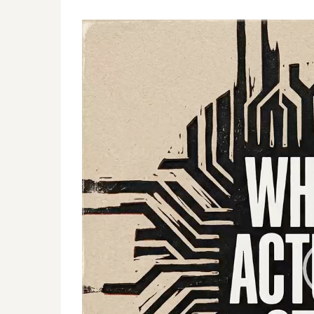
動
画
プ
レ
ー
ヤ
ー