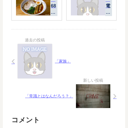
角
う
68
電
と
ひ
0
解
ア
と
円
水
イ
つ
の
に
テ
の
ラ
凝
ム
世
ー
っ
」
界
メ
て
」
ン
い
+
る
「家族」
餃
妻
子
」
+
チ
ャ
ー
「常識とはなんだろう？」
ハ
ン
定
コメント
食
」