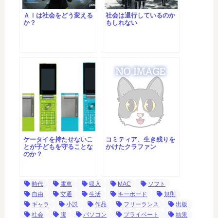
ＡＩは社会をどう変える
社会は退行しているのか
か？
もしれない
ケータイを持たせないこ
コミティア、生き残りを
とが子どもを守ることな
かけたクラファン
のか？
時代
電車
収入
MAC
ソフト
自由
交通
生活
キーボード
規則
ギャラ
小説
作品
フリーランス
出版
社会
腹
パソコン
プライベート
結果