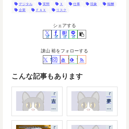
デジタル
実態
Ｘ
仕事
現象
報酬
企業
ＦＡＸ
リスク
シェアする
諌山 裕をフォローする
こんな記事もあります
「
「
吉
夢
を
の
呼
中
ぶ
の
方
も
「
「