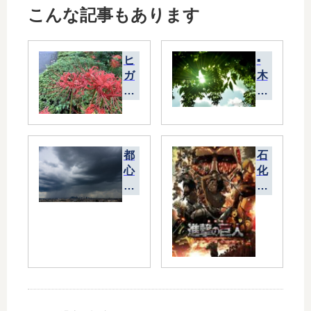
こんな記事もあります
ヒ
▪
ガ
木
ン
漏
バ
れ
ナ
日
の
不
都
石
思
心
化
議
の
し
ゲ
た
リ
巨
ラ
人
豪
だ
雨
と
の
い
写
う
真
ネ