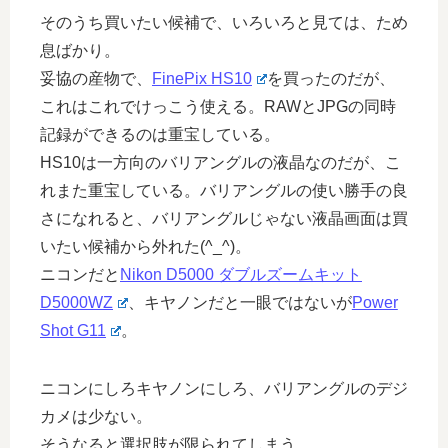
そのうち買いたい候補で、いろいろと見ては、ため
息ばかり。
妥協の産物で、
FinePix HS10
を買ったのだが、
これはこれでけっこう使える。RAWとJPGの同時
記録ができるのは重宝している。
HS10は一方向のバリアングルの液晶なのだが、こ
れまた重宝している。バリアングルの使い勝手の良
さになれると、バリアングルじゃない液晶画面は買
いたい候補から外れた(^_^)。
ニコンだと
Nikon D5000 ダブルズームキット
D5000WZ
、キヤノンだと一眼ではないが
Power
Shot G11
。
ニコンにしろキヤノンにしろ、バリアングルのデジ
カメは少ない。
そうなると選択肢が限られてしまう。