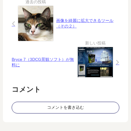
タ
の
真
画像を綺麗に拡大できるツール
偽
（その２）
Bryce 7（3DCG景観ソフト）が無
料に
コメント
コメントを書き込む