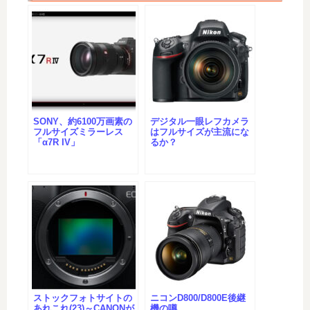
SONY、約6100万画素の
デジタル一眼レフカメラ
フルサイズミラーレス
はフルサイズが主流にな
「α7R IV」
るか？
ストックフォトサイトの
ニコンD800/D800E後継
あれこれ(23)～CANONが
機の噂