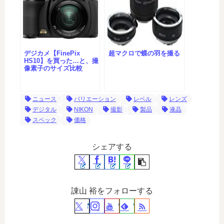
デジカメ【FinePix
超マクロで蝶の羽を撮る
HS10】を買った…と、撮
像素子のサイズ比較
ニュース
バリエーション
レベル
レンズ
デジタル
NIKON
撮影
製品
液晶
スペック
価格
シェアする
諌山 裕をフォローする