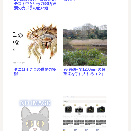
テスト中という7500万画
素のカメラの使い道
ダニはミクロの世界の怪
76,960円で1200mmの超
獣
望遠を手に入れる（２）