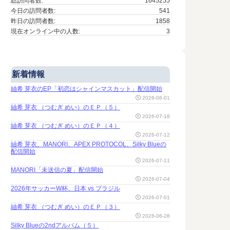
総訪問者数:
1645255
今日の訪問者数:
541
昨日の訪問者数:
1858
現在オンライン中の人数:
3
新着情報
紬希 芽衣のEP「初恋はシャインマスカット」配信開始
2026-08-01
紬希 芽衣 （つむぎ めい）のＥＰ（５）
2026-07-18
紬希 芽衣 （つむぎ めい）のＥＰ（４）
2026-07-12
紬希 芽衣、MANORI、APEX PROTOCOL、Silky Blueの
配信開始
2026-07-11
MANORI「未送信の夏」配信開始
2026-07-04
2026年サッカーW杯、日本 vs ブラジル
2026-07-01
紬希 芽衣 （つむぎ めい）のＥＰ（３）
2026-06-28
Silky Blueの2ndアルバム（５）