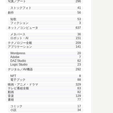
写真／アート
296
ストックフォト
41
創作
56
短歌
53
フィクション
3
ネット／コンピュータ
637
メタバース
36
ロボット・AI
151
テクノロジー全般
209
アプリケーション
141
Wordpress
20
Adobe
7
DAZ Studio
62
Logic Studio
23
デジタル／AV機器
292
NFT
8
電子ブック
88
映画・アニメ・ドラマ
329
テレビ番組全般
63
動画
82
音楽
129
書籍
77
コミック
17
小説
34