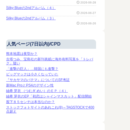
2026-06-28
Silky Blueの2ndアルバム（４）
2026-06-27
Silky Blueの2ndアルバム（３）
2026-06-26
人気ページ(7日以内)/CPD
熊本地震は夜型か？
古塔つみ、宝島社の新刊表紙に海外有料写真を「トレパ
ク」疑い
「進撃の巨人」…韓国にも進撃？
ビッグマックは小さくなっていた
『サカサマのパテマ』についてのSF考証
新Mac ProとPS4のデザイン性
紬希 芽衣 （つむぎ めい）のＥＰ（４）
紬希 芽衣のEP「初恋はシャインマスカット」配信開始
股下８５センチは本当なのか？
ストックフォトサイトのあれこれ(8)～TAGSTOCKで400
点超え