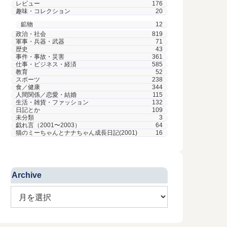
レビュー
176
趣味・コレクション
20
鉱物
12
政治・社会
819
軍事・兵器・武器
71
歴史
43
事件・事故・災害
361
仕事・ビジネス・経済
585
教育
52
スポーツ
238
食／健康
344
人間関係／恋愛・結婚
115
生活・雑貨・ファッション
132
日記とか
109
未分類
3
戯れ言（2001〜2003）
64
猫のミーちゃんとナナちゃん成長日記(2001)
16
Archive