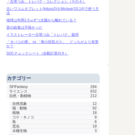
「古塔つみ」トレパク・コレクション（その４）
古いワコムタブレット(Intuos3)をMojave(10.14)で使う方
法
地球は年間1.5㎝ずつ太陽から離れている？
昔の給食は不味かった
イラストレーター古塔つみ「トレパク」疑惑
「タバコの煙」 vs 「車の排気ガス」、どっちがより有害
か？
SOCチェックシート（自動計算付き）
カテゴリー
SF/Fantasy
294
サイエンス
632
自然・動植物
212
自然現象
12
猫・動物
92
植物
18
コケ・キノコ
9
鳥
6
昆虫
19
水棲生物
3