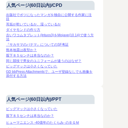
人気ページ(60日以内)/CPD
出版社でボツになったマンガを独自に公開する作家に注
目
耳垢が乾いているか、湿っているか
ダイヤモンドの作り方
古いワコムタブレット(Intuos3)をMojave(10.14)で使う方
法
『サカサマのパテマ』についてのSF考証
熊本地震は夜型か？
股下８５センチは本当なのか？
同じ競技で男女のユニフォームが違うのはなぜ？
ビッグマックは小さくなっていた
GD bbPress Attachmentsで、ユーザ登録なしでも画像を
添付する方法
人気ページ(60日以内)/PPT
ビッグマックは小さくなっていた
股下８５センチは本当なのか？
ヒューマニエンス -40億年のたくらみ- のＢＧＭ