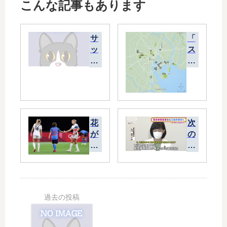
こんな記事もあります
サ
「
ッ
ス
カ
ポ
ー
ー
、
ツ
P
界
K
の
の
取
花
次
珍
り
が
の
事
組
咲
緊
み
か
急
も
な
事
理
く
態
解
な
宣
し
っ
言
て
た
の
」
“
発