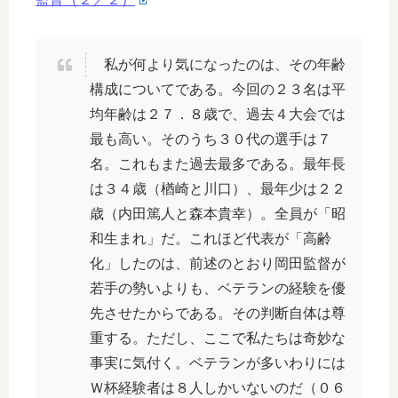
私が何より気になったのは、その年齢
構成についてである。今回の２３名は平
均年齢は２７．８歳で、過去４大会では
最も高い。そのうち３０代の選手は７
名。これもまた過去最多である。最年長
は３４歳（楢崎と川口）、最年少は２２
歳（内田篤人と森本貴幸）。全員が「昭
和生まれ」だ。これほど代表が「高齢
化」したのは、前述のとおり岡田監督が
若手の勢いよりも、ベテランの経験を優
先させたからである。その判断自体は尊
重する。ただし、ここで私たちは奇妙な
事実に気付く。ベテランが多いわりには
Ｗ杯経験者は８人しかいないのだ（０６