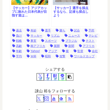
【サッカー】アジアカッ
【サッカー】選手を採点
プに敗れた日本代表が目
するなら、記者も採点し
指す道は…
よう
過去
奇妙
選手
勝ち
試合
予想
負け
サッカー
リズム
ニュース
テレビ
戦略
事実
スポーツ
ブラジル
テスト
高齢
南アフリカ
展開
新聞
アフリカ
年齢
Yahoo!
アジア
腹
監督
会社
平均
Ｗ杯
昭和
攻撃
ワールドカップ
シェアする
諌山 裕をフォローする