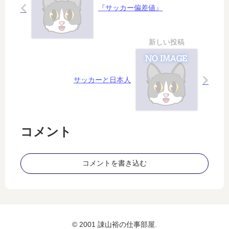
の
な
出
『サッカー偏差値』
誤
で
要
魔
し
件
化
こ
は
し
”
？
サッカーと日本人
コメント
コメントを書き込む
© 2001 諌山裕の仕事部屋.