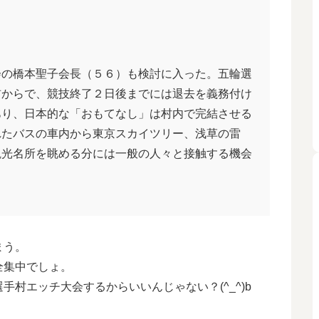
会の橋本聖子会長（５６）も検討に入った。五輪選
前からで、競技終了２日後までには退去を義務付け
あり、日本的な「おもてなし」は村内で完結させる
れたバスの車内から東京スカイツリー、浅草の雷
観光名所を眺める分には一般の人々と接触する機会
まう。
全集中でしょ。
村エッチ大会するからいいんじゃない？(^_^)b