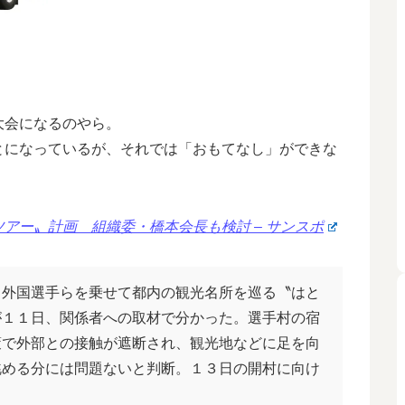
大会になるのやら。
とになっているが、それでは「おもてなし」ができな
。
アー〟計画 組織委・橋本会長も検討 – サンスポ
ら外国選手らを乗せて都内の観光名所を巡る〝はと
が１１日、関係者への取材で分かった。選手村の宿
策で外部との接触が遮断され、観光地などに足を向
眺める分には問題ないと判断。１３日の開村に向け