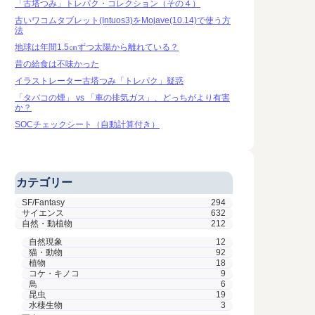
「古塔つみ」トレパク・コレクション（その４）
古いワコムタブレット(Intuos3)をMojave(10.14)で使う方
法
地球は年間1.5㎝ずつ太陽から離れている？
昔の給食は不味かった
イラストレーター古塔つみ「トレパク」疑惑
「タバコの煙」 vs 「車の排気ガス」、どっちがより有害
か？
SOCチェックシート（自動計算付き）
カテゴリー
SF/Fantasy
294
サイエンス
632
自然・動植物
212
自然現象
12
猫・動物
92
植物
18
コケ・キノコ
9
鳥
6
昆虫
19
水棲生物
3