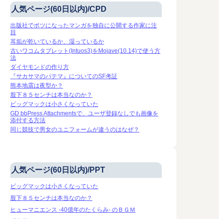
人気ページ(60日以内)/CPD
出版社でボツになったマンガを独自に公開する作家に注
目
耳垢が乾いているか、湿っているか
古いワコムタブレット(Intuos3)をMojave(10.14)で使う方
法
ダイヤモンドの作り方
『サカサマのパテマ』についてのSF考証
熊本地震は夜型か？
股下８５センチは本当なのか？
ビッグマックは小さくなっていた
GD bbPress Attachmentsで、ユーザ登録なしでも画像を
添付する方法
同じ競技で男女のユニフォームが違うのはなぜ？
人気ページ(60日以内)/PPT
ビッグマックは小さくなっていた
股下８５センチは本当なのか？
ヒューマニエンス -40億年のたくらみ- のＢＧＭ