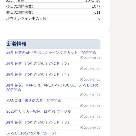
総訪問者数:
1642726
今日の訪問者数:
1077
昨日の訪問者数:
611
現在オンライン中の人数:
6
新着情報
紬希 芽衣のEP「初恋はシャインマスカット」配信開始
2026-08-01
紬希 芽衣 （つむぎ めい）のＥＰ（５）
2026-07-18
紬希 芽衣 （つむぎ めい）のＥＰ（４）
2026-07-12
紬希 芽衣、MANORI、APEX PROTOCOL、Silky Blueの
配信開始
2026-07-11
MANORI「未送信の夏」配信開始
2026-07-04
2026年サッカーW杯、日本 vs ブラジル
2026-07-01
紬希 芽衣 （つむぎ めい）のＥＰ（３）
2026-06-28
Silky Blueの2ndアルバム（５）