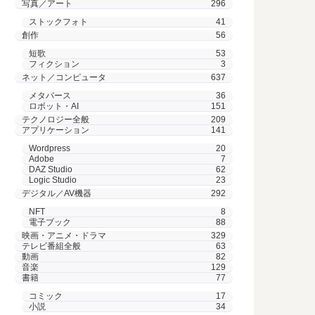
写真／アート
296
ストックフォト
41
創作
56
短歌
53
フィクション
3
ネット／コンピュータ
637
メタバース
36
ロボット・AI
151
テクノロジー全般
209
アプリケーション
141
Wordpress
20
Adobe
7
DAZ Studio
62
Logic Studio
23
デジタル／AV機器
292
NFT
8
電子ブック
88
映画・アニメ・ドラマ
329
テレビ番組全般
63
動画
82
音楽
129
書籍
77
コミック
17
小説
34