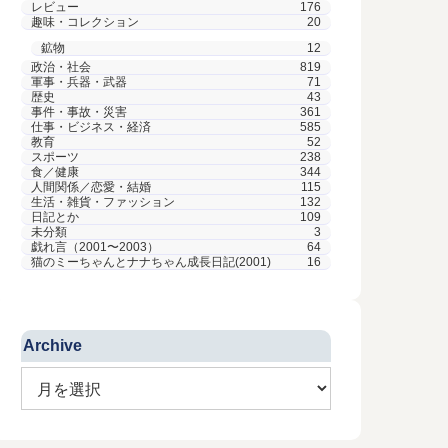
レビュー
176
趣味・コレクション
20
鉱物
12
政治・社会
819
軍事・兵器・武器
71
歴史
43
事件・事故・災害
361
仕事・ビジネス・経済
585
教育
52
スポーツ
238
食／健康
344
人間関係／恋愛・結婚
115
生活・雑貨・ファッション
132
日記とか
109
未分類
3
戯れ言（2001〜2003）
64
猫のミーちゃんとナナちゃん成長日記(2001)
16
Archive