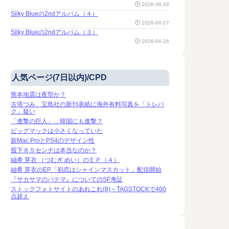
2026-06-28
Silky Blueの2ndアルバム（４）
2026-06-27
Silky Blueの2ndアルバム（３）
2026-06-26
人気ページ(7日以内)/CPD
熊本地震は夜型か？
古塔つみ、宝島社の新刊表紙に海外有料写真を「トレパ
ク」疑い
「進撃の巨人」…韓国にも進撃？
ビッグマックは小さくなっていた
新Mac ProとPS4のデザイン性
股下８５センチは本当なのか？
紬希 芽衣 （つむぎ めい）のＥＰ（４）
紬希 芽衣のEP「初恋はシャインマスカット」配信開始
『サカサマのパテマ』についてのSF考証
ストックフォトサイトのあれこれ(8)～TAGSTOCKで400
点超え