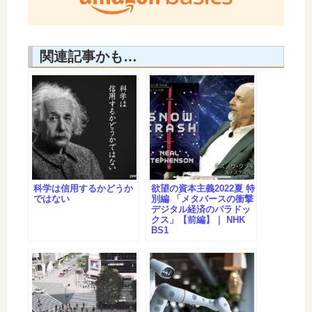
関連記事かも…
科学は信用するかどうか
欲望の資本主義2022夏 特
ではない
別編 「メタバースの衝撃
デジタル経済のパラドッ
クス」【前編】｜ NHK
BS1