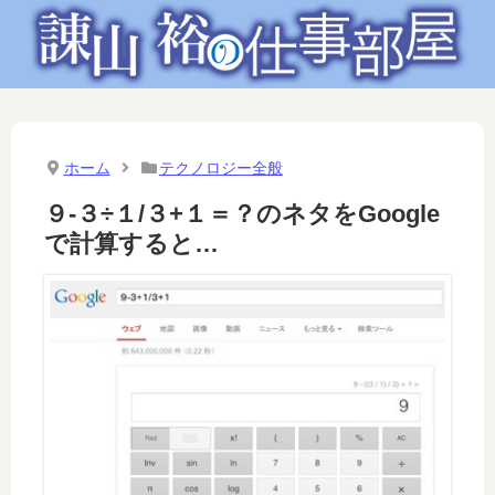
ホーム
テクノロジー全般
９-３÷１/３+１＝？のネタをGoogle
で計算すると…