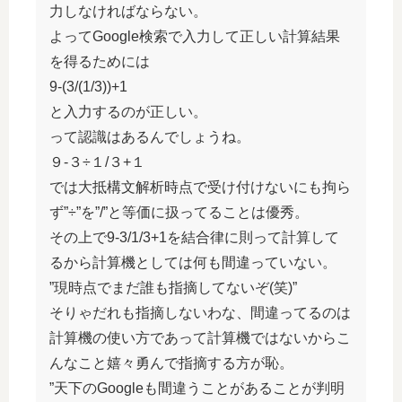
力しなければならない。
よってGoogle検索で入力して正しい計算結果
を得るためには
9-(3/(1/3))+1
と入力するのが正しい。
って認識はあるんでしょうね。
９-３÷１/３+１
では大抵構文解析時点で受け付けないにも拘ら
ず”÷”を”/”と等価に扱ってることは優秀。
その上で9-3/1/3+1を結合律に則って計算して
るから計算機としては何も間違っていない。
”現時点でまだ誰も指摘してないぞ(笑)”
そりゃだれも指摘しないわな、間違ってるのは
計算機の使い方であって計算機ではないからこ
んなこと嬉々勇んで指摘する方が恥。
”天下のGoogleも間違うことがあることが判明