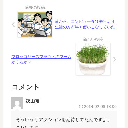
か
欠
に
」
ど
陥
海
復
う
車
外
活
昔から、コンピュータは先生より
か
な
有
で
生徒の方が早く使いこなしていた
で
の
料
迷
は
か
写
走
な
？
真
？
い
を
「
ブロッコリースプラウトのブーム
ト
がくるか？
レ
パ
ク
コメント
」
疑
い
諌山裕
2014-02-06 16:00
そういうリアクションを期待してたんですよ。
これはネタ。