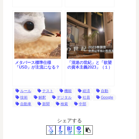
メタバース標準仕様
「混迷の世紀」と「欲望
「USD」が主流になる？
の資本主義2023」（１）
ルール
テスト
機能
経済
自動
技術
解釈
デジタル
社員
Google
自動車
新聞
検索
中部
シェアする