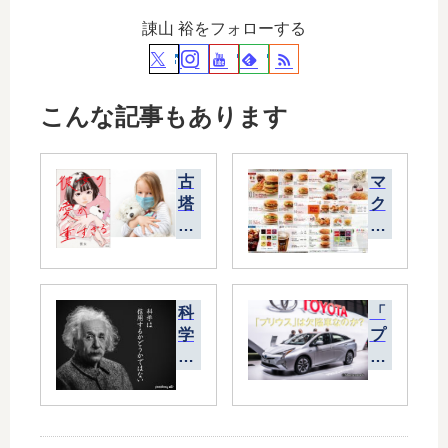
諌山 裕をフォローする
こんな記事もあります
古
マ
塔
ク
つ
ド
み
ナ
、
ル
宝
ド
科
「
島
の
学
プ
社
「
は
リ
の
メ
信
ウ
新
ニ
用
ス
刊
ュ
す
」
表
ー
る
は
紙
表