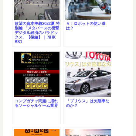
欲望の資本主義2022夏 特
ＡＩロボットの使い道
別編 「メタバースの衝撃
は？
デジタル経済のパラドッ
クス」【後編】｜ NHK
BS1
コンプガチャ問題に揺れ
「プリウス」は欠陥車な
るソーシャルゲーム業界
のか？