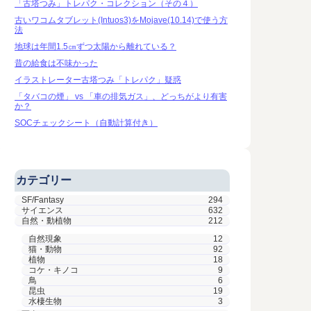
「古塔つみ」トレパク・コレクション（その４）
古いワコムタブレット(Intuos3)をMojave(10.14)で使う方
法
地球は年間1.5㎝ずつ太陽から離れている？
昔の給食は不味かった
イラストレーター古塔つみ「トレパク」疑惑
「タバコの煙」 vs 「車の排気ガス」、どっちがより有害
か？
SOCチェックシート（自動計算付き）
カテゴリー
SF/Fantasy
294
サイエンス
632
自然・動植物
212
自然現象
12
猫・動物
92
植物
18
コケ・キノコ
9
鳥
6
昆虫
19
水棲生物
3