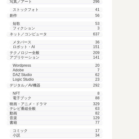
写真／アート
296
ストックフォト
41
創作
56
短歌
53
フィクション
3
ネット／コンピュータ
637
メタバース
36
ロボット・AI
151
テクノロジー全般
209
アプリケーション
141
Wordpress
20
Adobe
7
DAZ Studio
62
Logic Studio
23
デジタル／AV機器
292
NFT
8
電子ブック
88
映画・アニメ・ドラマ
329
テレビ番組全般
63
動画
82
音楽
129
書籍
77
コミック
17
小説
34