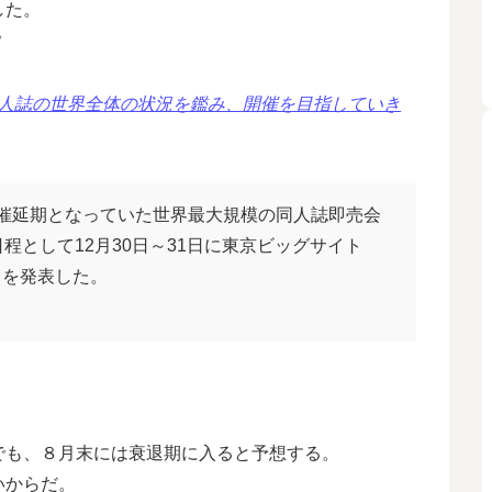
した。
？
「同人誌の世界全体の状況を鑑み、開催を目指していき
催延期となっていた世界最大規模の同人誌即売会
程として12月30日～31日に東京ビッグサイト
とを発表した。
でも、８月末には衰退期に入ると予想する。
いからだ。