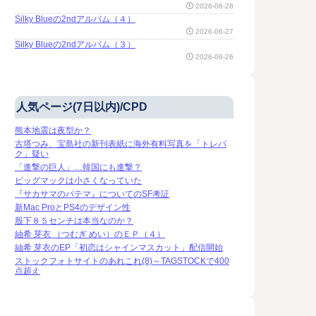
2026-06-28
Silky Blueの2ndアルバム（４）
2026-06-27
Silky Blueの2ndアルバム（３）
2026-06-26
人気ページ(7日以内)/CPD
熊本地震は夜型か？
古塔つみ、宝島社の新刊表紙に海外有料写真を「トレパ
ク」疑い
「進撃の巨人」…韓国にも進撃？
ビッグマックは小さくなっていた
『サカサマのパテマ』についてのSF考証
新Mac ProとPS4のデザイン性
股下８５センチは本当なのか？
紬希 芽衣 （つむぎ めい）のＥＰ（４）
紬希 芽衣のEP「初恋はシャインマスカット」配信開始
ストックフォトサイトのあれこれ(8)～TAGSTOCKで400
点超え