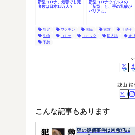
新型コロナ、最善でも死
新型コロナウイルスの
者数は日本13万人？
「新型」と、手の乳酸が
バリアに。
想定
ワクチン
国民
東京
可能性
生物
コミケ
コミック
同人誌
オ
予想
シ
諌山 
こんな記事もあります
猫の殺傷事件は凶悪犯罪