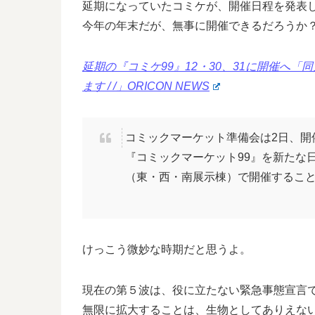
延期になっていたコミケが、開催日程を発表
今年の年末だが、無事に開催できるだろうか
延期の『コミケ99』12・30、31に開催へ
ます / /」ORICON NEWS
コミックマーケット準備会は2日、開
『コミックマーケット99』を新たな日
（東・西・南展示棟）で開催するこ
けっこう微妙な時期だと思うよ。
現在の第５波は、役に立たない緊急事態宣言
無限に拡大することは、生物としてありえな