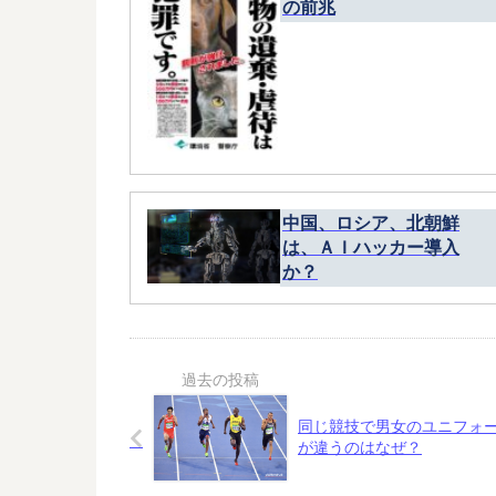
の前兆
中国、ロシア、北朝鮮
は、ＡＩハッカー導入
か？
同じ競技で男女のユニフォ
が違うのはなぜ？