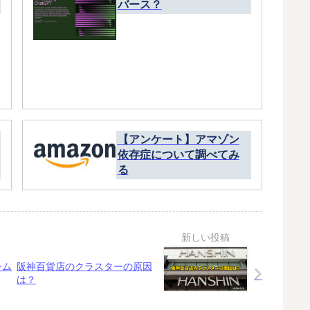
バース？
【アンケート】アマゾン
依存症について調べてみ
る
ーム
阪神百貨店のクラスターの原因
は？