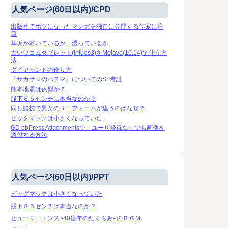
人気ページ(60日以内)/CPD
出版社でボツになったマンガを独自に公開する作家に注
目
耳垢が乾いているか、湿っているか
古いワコムタブレット(Intuos3)をMojave(10.14)で使う方
法
ダイヤモンドの作り方
『サカサマのパテマ』についてのSF考証
熊本地震は夜型か？
股下８５センチは本当なのか？
同じ競技で男女のユニフォームが違うのはなぜ？
ビッグマックは小さくなっていた
GD bbPress Attachmentsで、ユーザ登録なしでも画像を
添付する方法
人気ページ(60日以内)/PPT
ビッグマックは小さくなっていた
股下８５センチは本当なのか？
ヒューマニエンス -40億年のたくらみ- のＢＧＭ