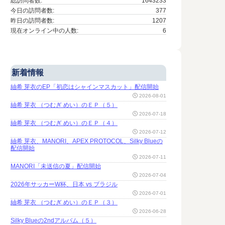
総訪問者数:
1643233
今日の訪問者数:
377
昨日の訪問者数:
1207
現在オンライン中の人数:
6
新着情報
紬希 芽衣のEP「初恋はシャインマスカット」配信開始
2026-08-01
紬希 芽衣 （つむぎ めい）のＥＰ（５）
2026-07-18
紬希 芽衣 （つむぎ めい）のＥＰ（４）
2026-07-12
紬希 芽衣、MANORI、APEX PROTOCOL、Silky Blueの
配信開始
2026-07-11
MANORI「未送信の夏」配信開始
2026-07-04
2026年サッカーW杯、日本 vs ブラジル
2026-07-01
紬希 芽衣 （つむぎ めい）のＥＰ（３）
2026-06-28
Silky Blueの2ndアルバム（５）