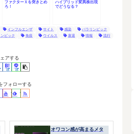
ファクターＸを突きとめ
ハイブリッド変異株出現
ろ！
でどうなる？
インフルエンザ
サイト
感染
パラリンピック
リンピック
免疫
ウイルス
衰退
情報
流行
ェアする
裕をフォローする
オワコン感が高まるメタ