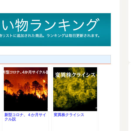
新型コロナ、４か月サイ
変異株クライシス
クル説