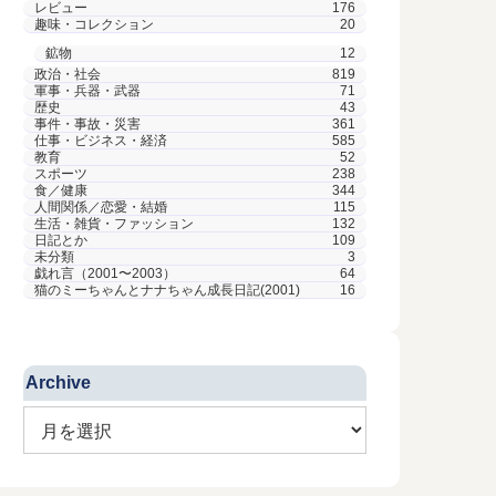
レビュー
176
趣味・コレクション
20
鉱物
12
政治・社会
819
軍事・兵器・武器
71
歴史
43
事件・事故・災害
361
仕事・ビジネス・経済
585
教育
52
スポーツ
238
食／健康
344
人間関係／恋愛・結婚
115
生活・雑貨・ファッション
132
日記とか
109
未分類
3
戯れ言（2001〜2003）
64
猫のミーちゃんとナナちゃん成長日記(2001)
16
Archive